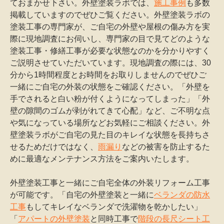
ておまかせ下さい。外壁塗装ラボでは、
施工事例
も多数
掲載していますのでぜひご覧ください。外壁塗装ラボの
塗装工事の専門家が、ご自宅の外壁や屋根の傷み方を実
際に現地調査にお伺いし、専門家の目で見てどのような
塗装工事・修繕工事が必要な状態なのかを分かりやすく
ご説明させていただいています。現地調査の際には、30
分から1時間程度とお時間をお取りしませんのでぜひご
一緒にご自宅の外装の状態をご確認ください。「外壁を
手でされると白い粉が付くようになってしまった」「外
壁の隙間のゴムが剥がれてきて心配」など、ご不明な点
や気になっている場所などお気軽にご相談ください。外
壁塗装ラボがご自宅の見た目のキレイな状態を長持ちさ
せるためだけではなく、
雨漏り
などの被害を防止するた
めに最適なメンテナンス方法をご案内いたします。
外壁塗装工事と一緒にご自宅全体の外装リフォーム工事
が可能です。「自宅の外壁塗装と一緒に
ベランダの防水
工事
もしてキレイなベランダで洗濯物を乾かしたい」
「
アパートの外壁塗装
と同時工事で
階段の長尺シート工