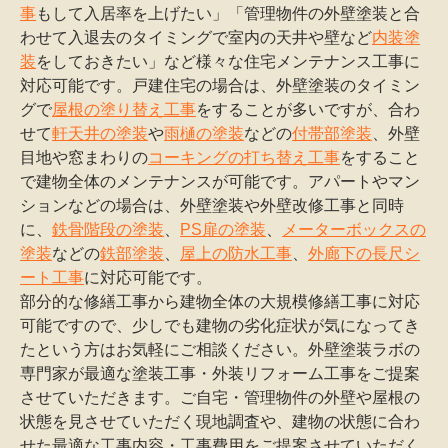
事
もして入居率を上げたい」「管理物件の外壁塗装と合
わせて入退去のタイミングで室内の天井や壁など
内装塗
装
をしておきたい」など様々な住宅メンテナンス工事に
対応可能です。戸建住宅の場合は、外壁塗装のタイミン
グで
屋根の塗り替え工事
をすることが多いですが、合わ
せて
軒天井の塗装
や
雨樋の塗装
などの
付帯部塗装
、外壁
目地や窓まわりの
コーキングの打ち替え工事
をすること
で建物全体のメンテナンスが可能です。アパートやマン
ションなどの場合は、外壁塗装や外壁改修工事と同時
に、
鉄骨階段の塗装
、
PS扉の塗装
、
メーターボックスの
塗装
などの
鉄部塗装
、
屋上の防水工事
、
外廊下の長尺シ
ート工事
に対応可能です。
部分的な修繕工事から建物全体の大規模修繕工事に対応
可能ですので、少しでも建物の劣化症状が気になってき
たという方はお気軽にご相談ください。外壁塗装ラボの
専門家が最適な塗装工事・外装リフォーム工事をご提案
させていただきます。ご自宅・管理物件の外壁や屋根の
状態を見させていただく現地調査や、建物の状態に合わ
せた最適な工事内容・工事費用をご提案させていただく