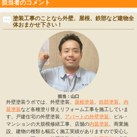
担当者のコメント
塗装工事のことなら外壁、屋根、鉄部など建物全
体おまかせ下さい！
担当：山口
外壁塗装ラボでは、外壁塗装、
屋根塗装
、
鉄部塗装
、
内
装塗装
など各種塗り替えリフォーム工事を施工していま
す。戸建住宅の外壁塗装、
アパートの外壁塗装
、ビル・
マンションの大規模修繕工事、店舗の
内装塗装
、商業施
設、建物の種類も幅広く施工実績がありますので安心し