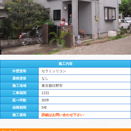
施工内容
外壁塗装
セラミシリコン
屋根塗装
なし
施工地域
東京都日野市
工事期間
12日
延べ坪数
30坪
保障期間
5年
施工価格
詳細はお問い合わせ下さい