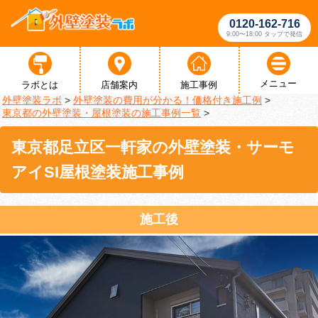
0120-162-716
9:00〜18:00 タップで発信
メニュー
ラボとは
店舗案内
施工事例
外壁塗装ラボ
>
外壁塗装の費用が分かる！価格付き施工例
>
東京都の外壁塗装・屋根塗装の施工事例一覧
>
東京都足立区一軒家の外壁塗装・サーモ
アイSI屋根塗装施工事例
施工後