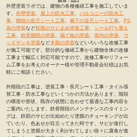
担当：山口
外壁塗装ラボでは、建物の各種修繕工事を施工していま
す。
外壁塗装
、
屋上の防水工事
、
バルコニーの防水工
事
、
階段の長尺シート工事
、
廊下の長尺シート工事
、
PS
扉の塗装
など
鉄部のサビ止め塗装工事
、
シール打ち替え
工事
、
鉄骨階段の塗装
、
隔て板の塗装
、
室内の塗装
、
ウ
ッドデッキ塗装
など
木部の塗装
などいろいろな改修工事
が施工可能です。部分的な修繕工事から建物全体の改修
工事まで幅広く対応可能ですので、改修工事やリフォー
ム工事をお考えのオーナー様や管理不動産会社様はお気
軽にご相談ください。
外階段の工事は、塗装工事・長尺シート工事・タイル張
替工事・防水工事などいくつかの方法があります。階段
の構造や形状、既存の状態に合わせて最適な工事内容を
ご案内いたします。鉄骨階段のメンテナンスのタイミン
グは、鉄部のサビが出始めたり塗膜のチョーキングが出
ていたり、色あせが目立ってきた時です。サビが進行し
てしまうと塗膜が大きく剥がれてしまい徐々に腐食が進