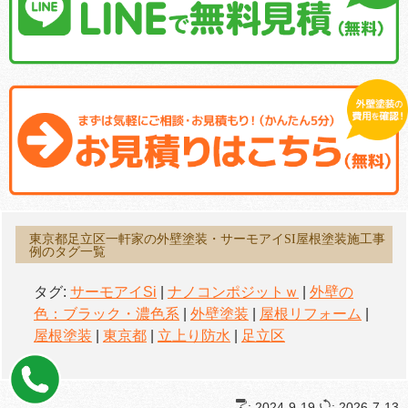
東京都足立区一軒家の外壁塗装・サーモアイSI屋根塗装施工事
例のタグ一覧
タグ:
サーモアイSi
|
ナノコンポジットｗ
|
外壁の
色：ブラック・濃色系
|
外壁塗装
|
屋根リフォーム
|
屋根塗装
|
東京都
|
立上り防水
|
足立区
: 2024-9-19
: 2026-7-13