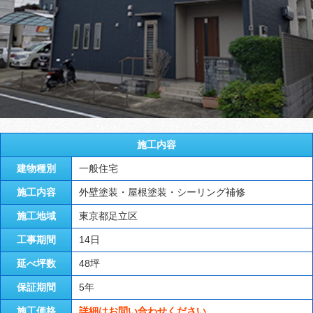
施工内容
建物種別
一般住宅
施工内容
外壁塗装・屋根塗装・シーリング補修
施工地域
東京都足立区
工事期間
14日
延べ坪数
48坪
保証期間
5年
施工価格
詳細はお問い合わせください