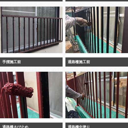
手摺施工前
通路柵施工前
通路柵さび止め
通路柵中塗り