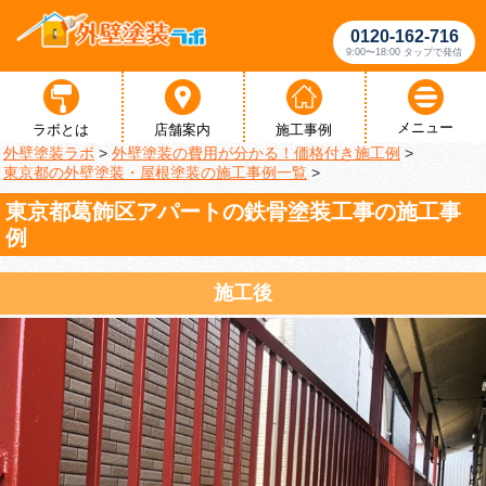
0120-162-716
9:00〜18:00 タップで発信
メニュー
ラボとは
店舗案内
施工事例
外壁塗装ラボ
>
外壁塗装の費用が分かる！価格付き施工例
>
東京都の外壁塗装・屋根塗装の施工事例一覧
>
東京都葛飾区アパートの鉄骨塗装工事の施工事
例
施工後