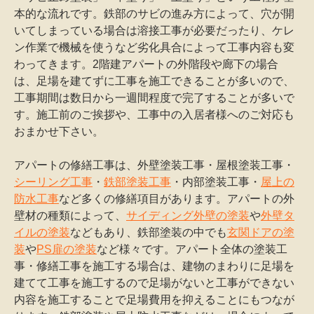
本的な流れです。鉄部のサビの進み方によって、穴が開
いてしまっている場合は溶接工事が必要だったり、ケレ
ン作業で機械を使うなど劣化具合によって工事内容も変
わってきます。2階建アパートの外階段や廊下の場合
は、足場を建てずに工事を施工できることが多いので、
工事期間は数日から一週間程度で完了することが多いで
す。施工前のご挨拶や、工事中の入居者様へのご対応も
おまかせ下さい。
アパートの修繕工事は、外壁塗装工事・屋根塗装工事・
シーリング工事
・
鉄部塗装工事
・内部塗装工事・
屋上の
防水工事
など多くの修繕項目があります。アパートの外
壁材の種類によって、
サイディング外壁の塗装
や
外壁タ
イルの塗装
などもあり、鉄部塗装の中でも
玄関ドアの塗
装
や
PS扉の塗装
など様々です。アパート全体の塗装工
事・修繕工事を施工する場合は、建物のまわりに足場を
建てて工事を施工するので足場がないと工事ができない
内容を施工することで足場費用を抑えることにもつなが