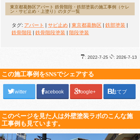
東京都葛飾区アパート 鉄骨階段・鉄部塗装の施工事例（ケレ
ン・サビ止め・上塗り）のタグ一覧
タグ:
アパート
|
サビ止め
|
東京都葛飾区
|
鉄部塗装
|
鉄骨階段
|
鉄骨階段塗装
|
階段塗装
: 2022-7-25
: 2026-7-13
この施工事例をSNSでシェアする
Twitter
Facebook
Google+
はてブ
このページを見た人は外壁塗装ラボのこんな施
工事例も見ています。