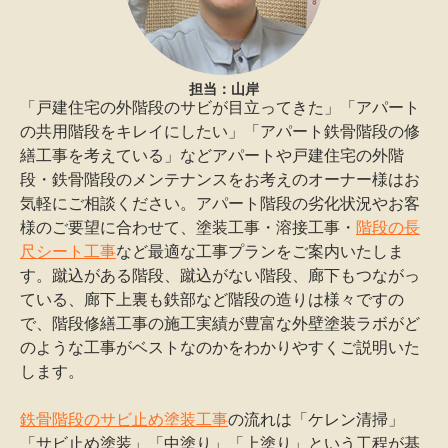
担当：山岸
「戸建住宅の外階段のサビが目立ってきた」「アパート
の共用階段をキレイにしたい」「アパート鉄骨階段の修
繕工事を考えている」などアパートや戸建住宅の外階
段・鉄骨階段のメンテナンスをお考えのオーナー様はお
気軽にご相談ください。アパート階段の劣化状況やお客
様のご要望に合わせて、塗装工事・溶接工事・
階段の長
尺シート工事
など最適な工事プランをご案内いたしま
す。蹴込がある階段、蹴込がない階段、廊下もつながっ
ている、廊下上裏も鉄部など階段の造りは様々ですの
で、階段修繕工事の施工実績が豊富な外壁塗装ラボがど
のような工事がベストなのかをわかりやすくご説明いた
します。
鉄骨階段のサビ止め塗装工事
の流れは「ケレン清掃」
「サビ止め塗装」「中塗り」「上塗り」という工程が基