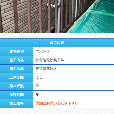
施工内容
建物種別
アパート
施工内容
鉄骨階段塗装工事
施工地域
東京都葛飾区
工事期間
５日
延べ坪数
坪
保証期間
年
施工価格
詳細はお問い合わせ下さい