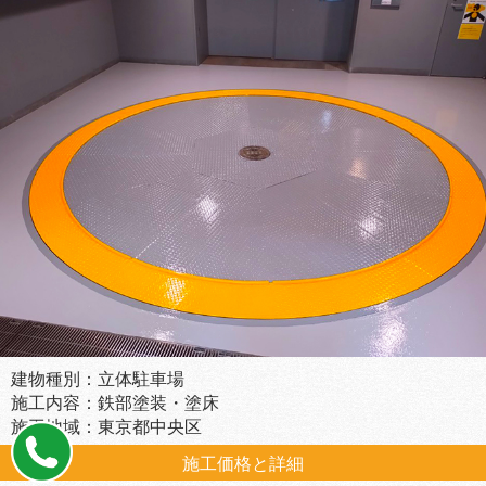
建物種別：立体駐車場
施工内容：鉄部塗装・塗床
施工地域：東京都中央区
施工価格と詳細