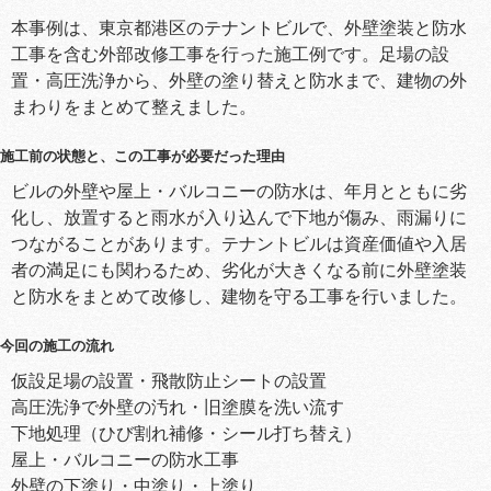
本事例は、東京都港区のテナントビルで、外壁塗装と防水
工事を含む外部改修工事を行った施工例です。足場の設
置・高圧洗浄から、外壁の塗り替えと防水まで、建物の外
まわりをまとめて整えました。
施工前の状態と、この工事が必要だった理由
ビルの外壁や屋上・バルコニーの防水は、年月とともに劣
化し、放置すると雨水が入り込んで下地が傷み、雨漏りに
つながることがあります。テナントビルは資産価値や入居
者の満足にも関わるため、劣化が大きくなる前に外壁塗装
と防水をまとめて改修し、建物を守る工事を行いました。
今回の施工の流れ
仮設足場の設置・飛散防止シートの設置
高圧洗浄で外壁の汚れ・旧塗膜を洗い流す
下地処理（ひび割れ補修・シール打ち替え）
屋上・バルコニーの防水工事
外壁の下塗り・中塗り・上塗り