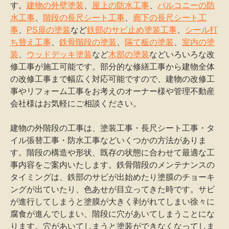
す。
建物の外壁塗装
、
屋上の防水工事
、
バルコニーの防
水工事
、
階段の長尺シート工事
、
廊下の長尺シート工
事
、
PS扉の塗装
など
鉄部のサビ止め塗装工事
、
シール打
ち替え工事
、
鉄骨階段の塗装
、
隔て板の塗装
、
室内の塗
装
、
ウッドデッキ塗装
など
木部の塗装
などいろいろな改
修工事が施工可能です。部分的な修繕工事から建物全体
の改修工事まで幅広く対応可能ですので、建物の改修工
事やリフォーム工事をお考えのオーナー様や管理不動産
会社様はお気軽にご相談ください。
建物の外階段の工事は、塗装工事・長尺シート工事・タ
イル張替工事・防水工事などいくつかの方法がありま
す。階段の構造や形状、既存の状態に合わせて最適な工
事内容をご案内いたします。鉄骨階段のメンテナンスの
タイミングは、鉄部のサビが出始めたり塗膜のチョーキ
ングが出ていたり、色あせが目立ってきた時です。サビ
が進行してしまうと塗膜が大きく剥がれてしまい徐々に
腐食が進んでしまい、階段に穴があいてしまうことにな
ります。穴があいてしまうと塗装ができなくなってしま