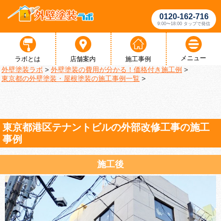
0120-162-716
9:00〜18:00 タップで発信
メニュー
ラボとは
店舗案内
施工事例
外壁塗装ラボ
>
外壁塗装の費用が分かる！価格付き施工例
>
東京都の外壁塗装・屋根塗装の施工事例一覧
>
東京都港区テナントビルの外部改修工事の施工
事例
施工後