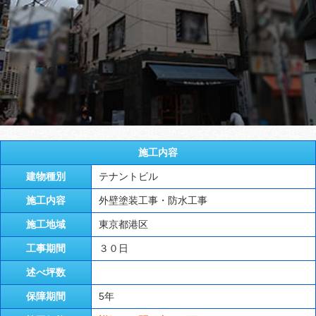
施工内容
建物種別
テナントビル
施工内容
外壁塗装工事・防水工事
施工地域
東京都港区
工事期間
３０日
述べ坪数
保障期間
5年