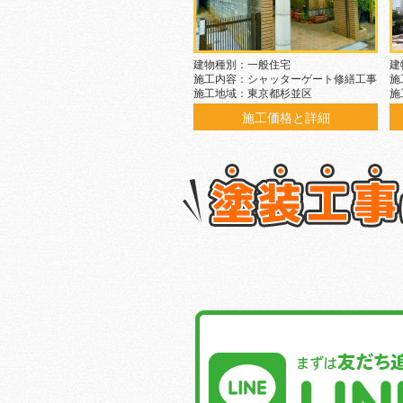
建物種別：一般住宅
建
施工内容：シャッターゲート修繕工事
施
施工地域：東京都杉並区
施
施工価格と詳細