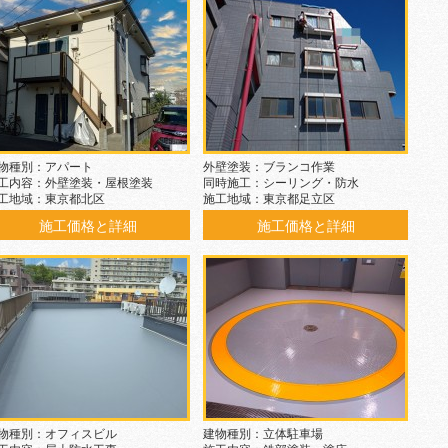
物種別：アパート
外壁塗装：ブランコ作業
工内容：外壁塗装・屋根塗装
同時施工：シーリング・防水
工地域：東京都北区
施工地域：東京都足立区
施工価格と詳細
施工価格と詳細
物種別：オフィスビル
建物種別：立体駐車場