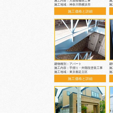
施工内容：大規模修繕工事
施
施工地域：神奈川県横浜市
施
施工価格と詳細
建物種別：アパート
建
施工内容：手摺り・外階段塗装工事
施
施工地域：東京都足立区
施
施工価格と詳細