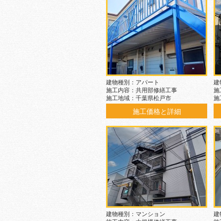
建物種別：アパート
建
施工内容：共用部修繕工事
施
施工地域：千葉県松戸市
施
施工価格と詳細
建物種別：マンション
建