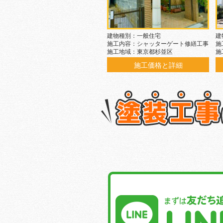
建物種別：一般住宅
建
施工内容：シャッターゲート修繕工事
施
施工地域：東京都杉並区
施
施工価格と詳細