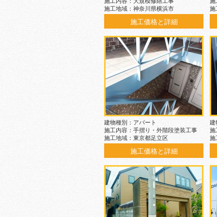
施工内容：大規模修繕工事
施
施工地域：神奈川県横浜市
施
施工価格と詳細
建物種別：アパート
建
施工内容：手摺り・外階段塗装工事
施
施工地域：東京都足立区
施
施工価格と詳細