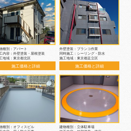
物種別：アパート
外壁塗装：ブランコ作業
工内容：外壁塗装・屋根塗装
同時施工：シーリング・防水
工地域：東京都北区
施工地域：東京都足立区
施工価格と詳細
施工価格と詳細
物種別：オフィスビル
建物種別：立体駐車場