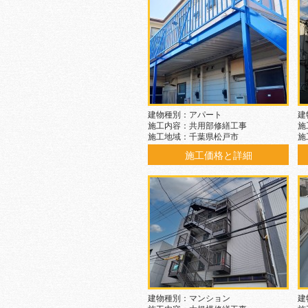
建物種別：アパート
建
施工内容：共用部修繕工事
施
施工地域：千葉県松戸市
施
施工価格と詳細
建物種別：マンション
建