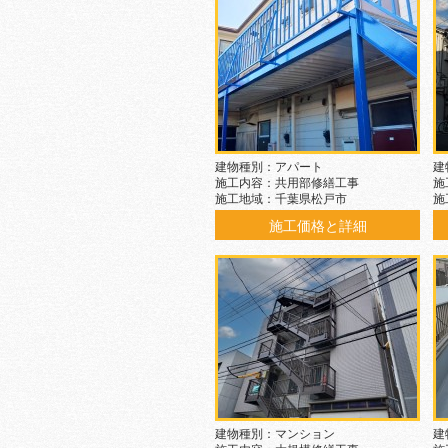
建物種別：アパート
建
施工内容：共用部修繕工事
施
施工地域：千葉県松戸市
施
施工価格と詳細
建物種別：マンション
建