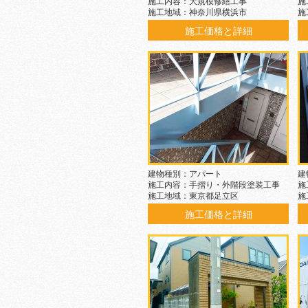
施工内容：大規模修繕工事
施
施工地域：神奈川県横浜市
施
施工価格と詳細
建物種別：アパート
建
施工内容：手摺り・外階段塗装工事
施
施工地域：東京都足立区
施
施工価格と詳細