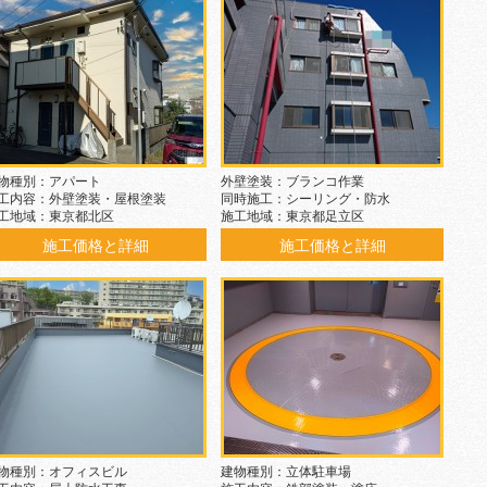
物種別：アパート
外壁塗装：ブランコ作業
工内容：外壁塗装・屋根塗装
同時施工：シーリング・防水
工地域：東京都北区
施工地域：東京都足立区
施工価格と詳細
施工価格と詳細
物種別：オフィスビル
建物種別：立体駐車場