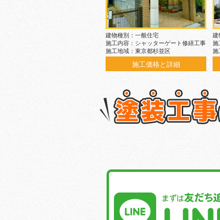
建物種別：一般住宅
建
施工内容：シャッターゲート修繕工事
施
施工地域：東京都杉並区
施
施工価格と詳細