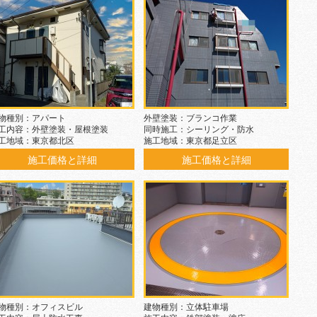
物種別：アパート
外壁塗装：ブランコ作業
工内容：外壁塗装・屋根塗装
同時施工：シーリング・防水
工地域：東京都北区
施工地域：東京都足立区
施工価格と詳細
施工価格と詳細
物種別：オフィスビル
建物種別：立体駐車場