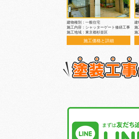
建物種別：一般住宅
建
施工内容：シャッターゲート修繕工事
施
施工地域：東京都杉並区
施
施工価格と詳細