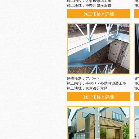
施工内容：大規模修繕工事
施
施工地域：神奈川県横浜市
施
施工価格と詳細
建物種別：アパート
建
施工内容：手摺り・外階段塗装工事
施
施工地域：東京都足立区
施
施工価格と詳細