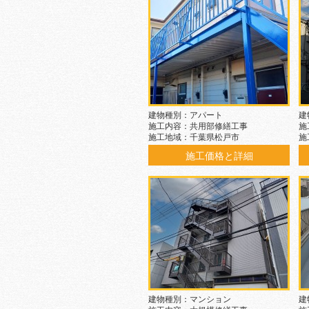
建物種別：アパート
建
施工内容：共用部修繕工事
施
施工地域：千葉県松戸市
施
施工価格と詳細
建物種別：マンション
建