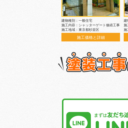
建物種別：一般住宅
建
施工内容：シャッターゲート修繕工事
施
施工地域：東京都杉並区
施
施工価格と詳細