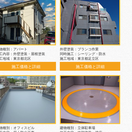
物種別：アパート
外壁塗装：ブランコ作業
工内容：外壁塗装・屋根塗装
同時施工：シーリング・防水
工地域：東京都北区
施工地域：東京都足立区
施工価格と詳細
施工価格と詳細
物種別：オフィスビル
建物種別：立体駐車場