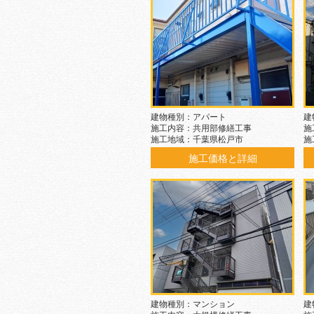
建物種別：アパート
建
施工内容：共用部修繕工事
施
施工地域：千葉県松戸市
施
施工価格と詳細
建物種別：マンション
建