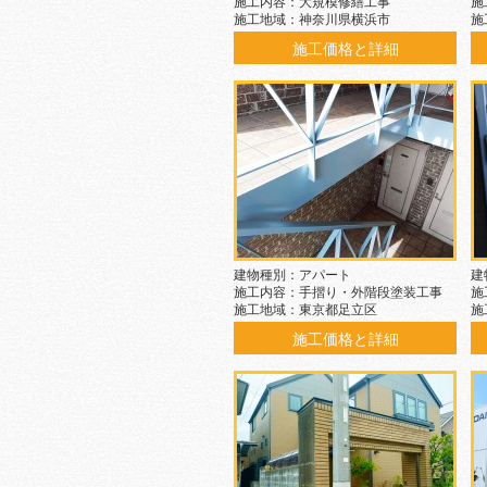
施工内容：大規模修繕工事
施
施工地域：神奈川県横浜市
施
施工価格と詳細
建物種別：アパート
建
施工内容：手摺り・外階段塗装工事
施
施工地域：東京都足立区
施
施工価格と詳細