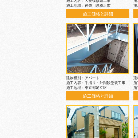
施工内容：大規模修繕工事
施
施工地域：神奈川県横浜市
施
施工価格と詳細
建物種別：アパート
建
施工内容：手摺り・外階段塗装工事
施
施工地域：東京都足立区
施
施工価格と詳細