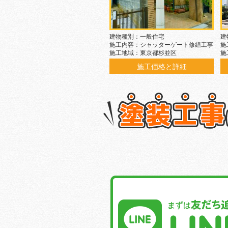
建物種別：一般住宅
建
施工内容：シャッターゲート修繕工事
施
施工地域：東京都杉並区
施
施工価格と詳細