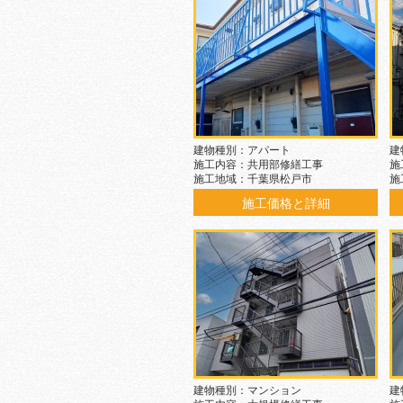
建物種別：アパート
建
施工内容：共用部修繕工事
施
施工地域：千葉県松戸市
施
施工価格と詳細
建物種別：マンション
建