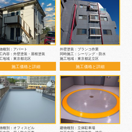
物種別：アパート
外壁塗装：ブランコ作業
工内容：外壁塗装・屋根塗装
同時施工：シーリング・防水
工地域：東京都北区
施工地域：東京都足立区
施工価格と詳細
施工価格と詳細
物種別：オフィスビル
建物種別：立体駐車場