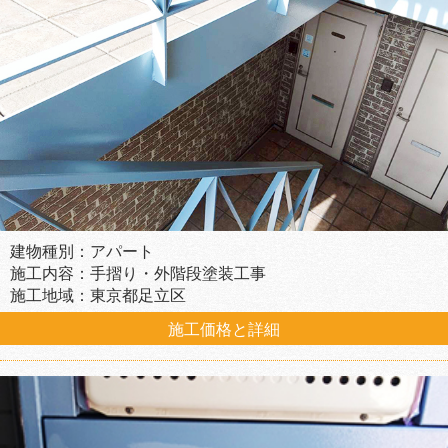
建物種別：アパート
施工内容：手摺り・外階段塗装工事
施工地域：東京都足立区
施工価格と詳細