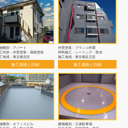
物種別：アパート
外壁塗装：ブランコ作業
工内容：外壁塗装・屋根塗装
同時施工：シーリング・防水
工地域：東京都北区
施工地域：東京都足立区
施工価格と詳細
施工価格と詳細
物種別：オフィスビル
建物種別：立体駐車場