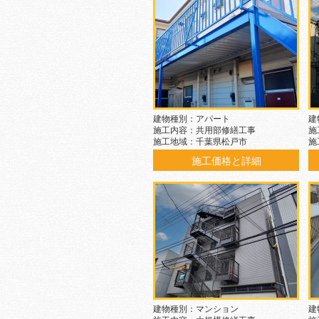
建物種別：アパート
建
施工内容：共用部修繕工事
施
施工地域：千葉県松戸市
施
施工価格と詳細
建物種別：マンション
建