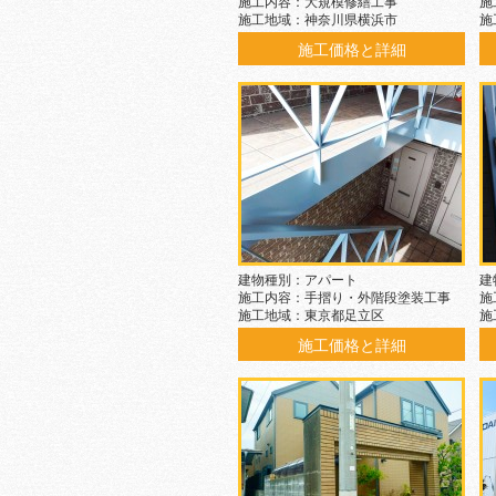
施工内容：大規模修繕工事
施
施工地域：神奈川県横浜市
施
施工価格と詳細
建物種別：アパート
建
施工内容：手摺り・外階段塗装工事
施
施工地域：東京都足立区
施
施工価格と詳細