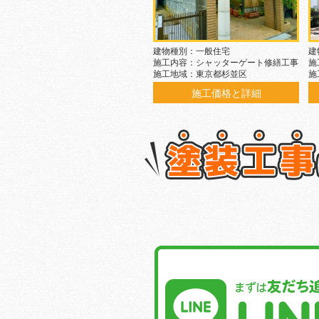
建物種別：一般住宅
建
施工内容：シャッターゲート修繕工事
施
施工地域：東京都杉並区
施
施工価格と詳細