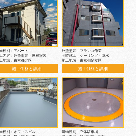
物種別：アパート
外壁塗装：ブランコ作業
工内容：外壁塗装・屋根塗装
同時施工：シーリング・防水
工地域：東京都北区
施工地域：東京都足立区
施工価格と詳細
施工価格と詳細
物種別：オフィスビル
建物種別：立体駐車場