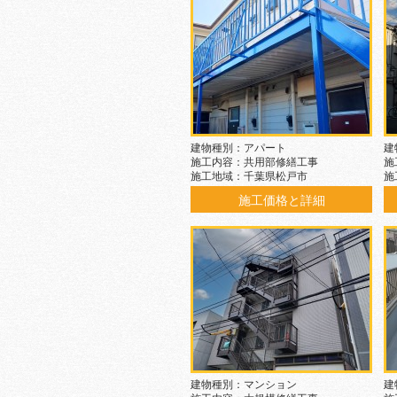
建物種別：アパート
建
施工内容：共用部修繕工事
施
施工地域：千葉県松戸市
施
施工価格と詳細
建物種別：マンション
建