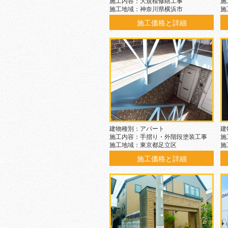
施工内容：大規模修繕工事
施
施工地域：神奈川県横浜市
施
施工価格と詳細
建物種別：アパート
建
施工内容：手摺り・外階段塗装工事
施
施工地域：東京都足立区
施
施工価格と詳細