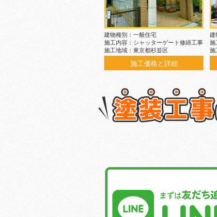
建物種別：一般住宅
建
施工内容：シャッターゲート修繕工事
施
施工地域：東京都杉並区
施
施工価格と詳細