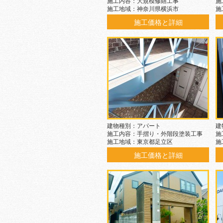
施工内容：大規模修繕工事
施
施工地域：神奈川県横浜市
施
施工価格と詳細
建物種別：アパート
建
施工内容：手摺り・外階段塗装工事
施
施工地域：東京都足立区
施
施工価格と詳細