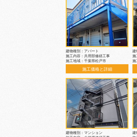
建物種別：アパート
建
施工内容：共用部修繕工事
施
施工地域：千葉県松戸市
施
施工価格と詳細
建物種別：マンション
建