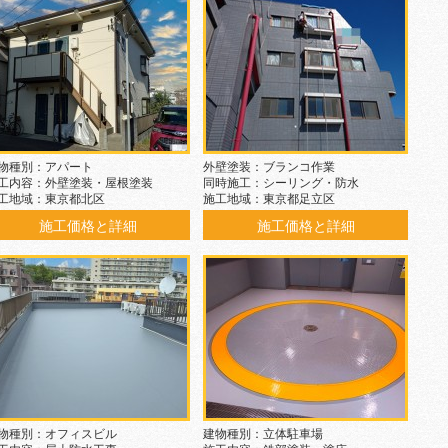
物種別：アパート
外壁塗装：ブランコ作業
工内容：外壁塗装・屋根塗装
同時施工：シーリング・防水
工地域：東京都北区
施工地域：東京都足立区
施工価格と詳細
施工価格と詳細
物種別：オフィスビル
建物種別：立体駐車場