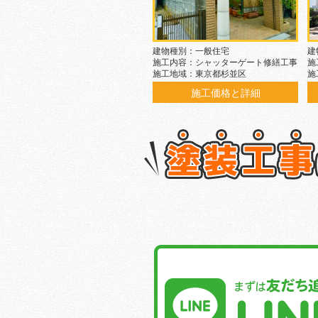
建物種別：一般住宅
建
施工内容：シャッターゲート修繕工事
施
施工地域：東京都杉並区
施
施工価格と詳細