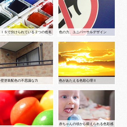
ＪＩＳで分けられている２つの色名
色の力、ユニバーサルデザイン
外壁塗装配色の不思議な力
色があたえる色彩心理Ⅱ
赤ちゃんの頃から鍛えられる色彩感