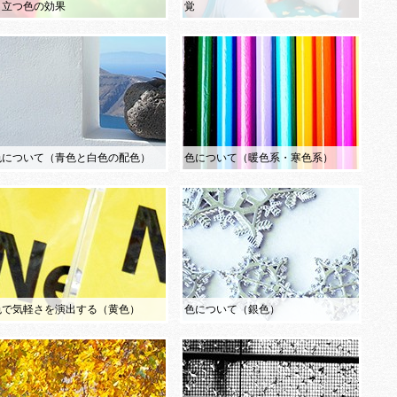
目立つ色の効果
覚
色について（青色と白色の配色）
色について（暖色系・寒色系）
色で気軽さを演出する（黄色）
色について（銀色）