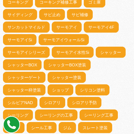
コーキング
コーキング補修工事
ゴミ庫
サイディング
サビ止め
サビ補修
サンカットマイルド
サーモアイ
サーモアイ4F
サーモアイSi
サーモアイウォールSi
サーモアイシリーズ
サーモアイ水性Si
シャッター
シャッターBOX
シャッターBOX塗装
シャッターゲート
シャッター塗装
シャッター枠塗装
ショップ
シリコン塗料
シルビアNAD
シロアリ
シロアリ予防
シーリング
シーリングの工事
シーリング工事
シール
シール工事
ジム
スレート塗装