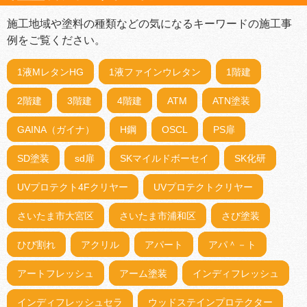
施工地域や塗料の種類などの気になるキーワードの施工事
例をご覧ください。
1液MレタンHG
1液ファインウレタン
1階建
2階建
3階建
4階建
ATM
ATN塗装
GAINA（ガイナ）
H鋼
OSCL
PS扉
SD塗装
sd扉
SKマイルドボーセイ
SK化研
UVプロテクト4Fクリヤー
UVプロテクトクリヤー
さいたま市大宮区
さいたま市浦和区
さび塗装
ひび割れ
アクリル
アパート
アパ＾－ト
アートフレッシュ
アーム塗装
インディフレッシュ
インディフレッシュセラ
ウッドステインプロテクター