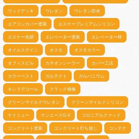
ウッドデッキ
ウレタン
ウレタン防水
エアコンカバー塗装
エスケープレミアムシリコン
エスケー化研
エレベーター塗装
エレベーター枠
オイルステイン
オスモ
オスモカラー
オフィスビル
カチオンシーラー
カバー工法
カラーベスト
ガルテクト
ガルバニウム
キシラデコール
クラック補修
クリーンマイルドウレタン
クリーンマイルドシリコン
ケイミュー
ケンエースG-II
コロニアルクァッド
コンクリート塗装
コンクリート打ち放し
コンテナ