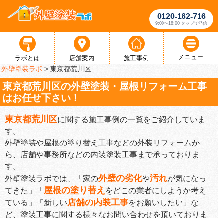
0120-162-716
9:00〜18:00 タップで発信
メニュー
ラボとは
店舗案内
施工事例
外壁塗装ラボ
>
東京都荒川区
東京都荒川区の外壁塗装・屋根リフォーム工事
はお任せ下さい！
東京都荒川区
に関する施工事例の一覧をご紹介していま
す。
外壁塗装や屋根の塗り替え工事などの外装リフォームか
ら、店舗や事務所などの内装塗装工事まで承っておりま
す。
外壁の劣化
汚れ
外壁塗装ラボでは、「家の
や
が気になっ
屋根の塗り替え
てきた」「
をどこの業者にしようか考え
店舗の内装工事
ている」「新しい
をお願いしたい」な
ど、塗装工事に関する様々なお問い合わせを頂いておりま