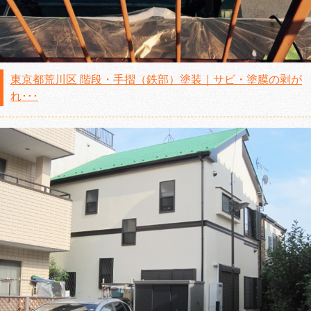
東京都荒川区 階段・手摺（鉄部）塗装｜サビ・塗膜の剥が
れ･･･