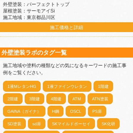
外壁塗装：パーフェクトトップ
屋根塗装：サーモアイSi
施工地域：東京都品川区
施工価格と詳細
外壁塗装ラボのタグ一覧
施工地域や塗料の種類などの気になるキーワードの施工事
例をご覧ください。
1液MレタンHG
1液ファインウレタン
1階建
2階建
3階建
4階建
ATM
ATN塗装
GAINA（ガイナ）
H鋼
OSCL
PS扉
SD塗装
sd扉
SKマイルドボーセイ
SK化研