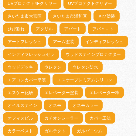
UVプロテクト4Fクリヤー
UVプロテクトクリヤー
さいたま市大宮区
さいたま市浦和区
さび塗装
ひび割れ
アクリル
アパート
アパ＾－ト
アートフレッシュ
アーム塗装
インディフレッシュ
インディフレッシュセラ
ウッドステインプロテクター
ウッドデッキ
ウレタン
ウレタン防水
エアコンカバー塗装
エスケープレミアムシリコン
エスケー化研
エレベーター塗装
エレベーター枠
オイルステイン
オスモ
オスモカラー
オフィスビル
カチオンシーラー
カバー工法
カラーベスト
ガルテクト
ガルバニウム