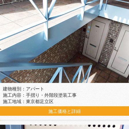
建物種別：アパート
施工内容：手摺り・外階段塗装工事
施工地域：東京都足立区
施工価格と詳細