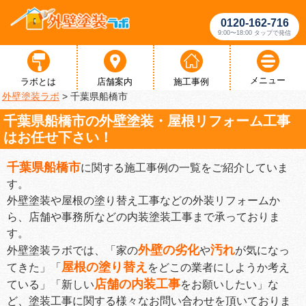
0120-162-716
9:00〜18:00 タップで発信
メニュー
ラボとは
店舗案内
施工事例
外壁塗装ラボ
>
千葉県船橋市
千葉県船橋市の外壁塗装・屋根リフォーム工事
はお任せ下さい！
千葉県船橋市
に関する施工事例の一覧をご紹介していま
す。
外壁塗装や屋根の塗り替え工事などの外装リフォームか
ら、店舗や事務所などの内装塗装工事まで承っておりま
す。
外壁の劣化
汚れ
外壁塗装ラボでは、「家の
や
が気になっ
屋根の塗り替え
てきた」「
をどこの業者にしようか考え
店舗の内装工事
ている」「新しい
をお願いしたい」な
ど、塗装工事に関する様々なお問い合わせを頂いておりま