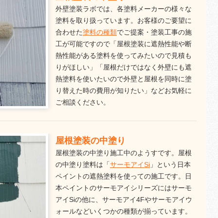
外壁塗装ラボでは、各塗料メーカーの様々な
塗料を取り扱っています。お客様のご要望に
合わせた
塗料の種類
でご提案・塗装工事の施
工が可能ですので「屋根塗装に遮熱性能や断
熱性能がある塗料を使ってみたいので見積も
りがほしい」「屋根だけではなく外壁にも遮
熱塗料を使いたいので外壁と屋根を同時に塗
り替えた時の費用が知りたい」などお気軽に
ご相談ください。
屋根塗装の中塗り
屋根塗装の中塗り施工中のようすです。屋根
の中塗り塗料は「
サーモアイSi
」という日本
ペイントの遮熱塗料を使っての施工です。日
本ペイントのサーモアイシリーズにはサーモ
アイSiの他に、サーモアイ4Fやサーモアイウ
ォールなどいくつかの種類が揃っています。