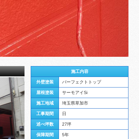
施工内容
外壁塗装
パーフェクトトップ
屋根塗装
サーモアイSi
施工地域
埼玉県草加市
工事期間
日
述べ坪数
27坪
保障期間
5年