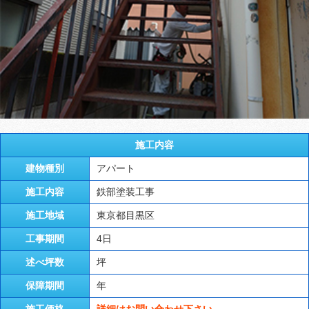
施工内容
建物種別
アパート
施工内容
鉄部塗装工事
施工地域
東京都目黒区
工事期間
4日
述べ坪数
坪
保障期間
年
施工価格
詳細はお問い合わせ下さい