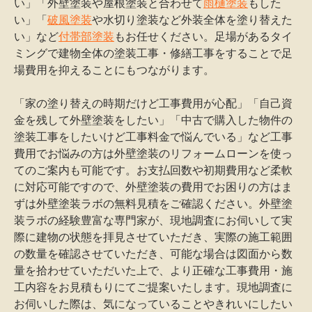
い」「外壁塗装や屋根塗装と合わせて
雨樋塗装
もした
い」「
破風塗装
や水切り塗装など外装全体を塗り替えた
い」など
付帯部塗装
もお任せください。足場があるタイ
ミングで建物全体の塗装工事・修繕工事をすることで足
場費用を抑えることにもつながります。
「家の塗り替えの時期だけど工事費用が心配」「自己資
金を残して外壁塗装をしたい」「中古で購入した物件の
塗装工事をしたいけど工事料金で悩んでいる」など工事
費用でお悩みの方は外壁塗装のリフォームローンを使っ
てのご案内も可能です。お支払回数や初期費用など柔軟
に対応可能ですので、外壁塗装の費用でお困りの方はま
ずは外壁塗装ラボの無料見積をご確認ください。外壁塗
装ラボの経験豊富な専門家が、現地調査にお伺いして実
際に建物の状態を拝見させていただき、実際の施工範囲
の数量を確認させていただき、可能な場合は図面から数
量を拾わせていただいた上で、より正確な工事費用・施
工内容をお見積もりにてご提案いたします。現地調査に
お伺いした際は、気になっていることやきれいにしたい