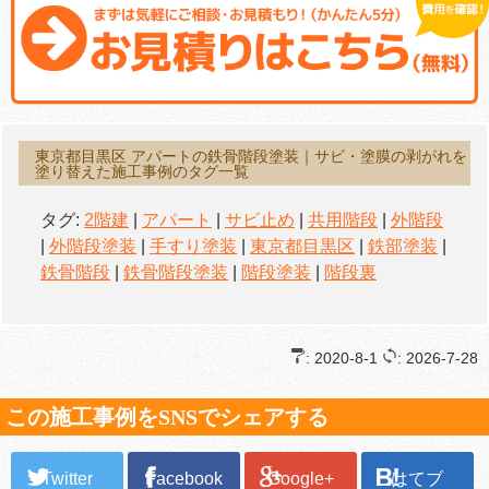
東京都目黒区 アパートの鉄骨階段塗装｜サビ・塗膜の剥がれを
塗り替えた施工事例のタグ一覧
タグ:
2階建
|
アパート
|
サビ止め
|
共用階段
|
外階段
|
外階段塗装
|
手すり塗装
|
東京都目黒区
|
鉄部塗装
|
鉄骨階段
|
鉄骨階段塗装
|
階段塗装
|
階段裏
: 2020-8-1
: 2026-7-28
この施工事例をSNSでシェアする
Twitter
Facebook
Google+
はてブ