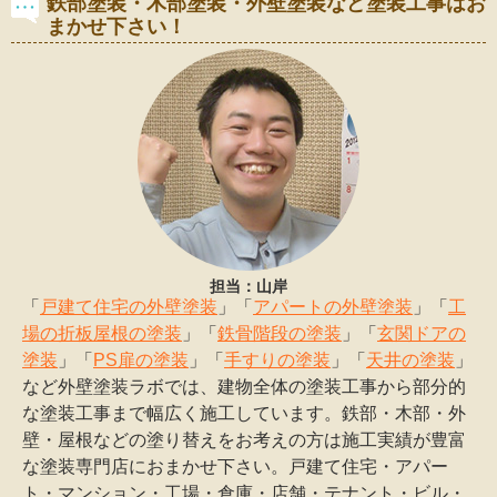
鉄部塗装・木部塗装・外壁塗装など塗装工事はお
まかせ下さい！
担当：山岸
「
戸建て住宅の外壁塗装
」「
アパートの外壁塗装
」「
工
場の折板屋根の塗装
」「
鉄骨階段の塗装
」「
玄関ドアの
塗装
」「
PS扉の塗装
」「
手すりの塗装
」「
天井の塗装
」
など外壁塗装ラボでは、建物全体の塗装工事から部分的
な塗装工事まで幅広く施工しています。鉄部・木部・外
壁・屋根などの塗り替えをお考えの方は施工実績が豊富
な塗装専門店におまかせ下さい。戸建て住宅・アパー
ト・マンション・工場・倉庫・店舗・テナント・ビル・