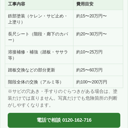
工事内容
費用目安
鉄部塗装（ケレン・サビ止め・
約15〜20万円〜
上塗り）
長尺シート（階段・廊下のカバ
約20〜30万円〜
ー）
溶接補修・補強（踏板・ササラ
約10〜25万円
等）
踏板交換などの部分更新
約25〜60万円
階段全体の交換（アルミ等）
約100〜200万円
※サビの穴あき・手すりのぐらつきがある場合は、塗
装だけでは直りません。写真だけでも危険箇所の判断
がしやすくなります。
電話で相談 0120-162-716