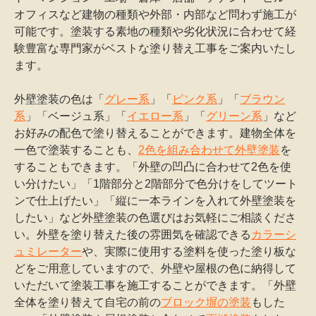
オフィスなど建物の種類や外部・内部など問わず施工が
可能です。塗装する素地の種類や劣化状況に合わせて経
験豊富な専門家がベストな塗り替え工事をご案内いたし
ます。
外壁塗装の色は「
グレー系
」「
ピンク系
」「
ブラウン
系
」「ベージュ系」「
イエロー系
」「
グリーン系
」など
お好みの配色で塗り替えることができます。建物全体を
一色で塗装することも、
2色を組み合わせて外壁塗装
を
することもできます。「外壁の凹凸に合わせて2色を使
い分けたい」「1階部分と2階部分で色分けをしてツート
ンで仕上げたい」「縦に一本ラインを入れて外壁塗装を
したい」など外壁塗装の色選びはお気軽にご相談くださ
い。外壁を塗り替えた後の雰囲気を確認できる
カラーシ
ュミレーター
や、実際に使用する塗料を使った塗り板な
どをご用意していますので、外壁や屋根の色に納得して
いただいて塗装工事を施工することができます。「外壁
全体を塗り替えて自宅の前の
ブロック塀の塗装
もした