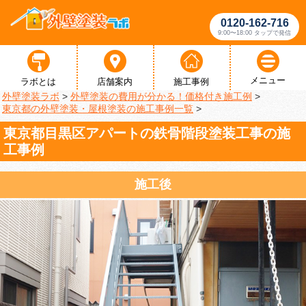
0120-162-716
9:00〜18:00 タップで発信
メニュー
ラボとは
店舗案内
施工事例
外壁塗装ラボ
>
外壁塗装の費用が分かる！価格付き施工例
>
東京都の外壁塗装・屋根塗装の施工事例一覧
>
東京都目黒区アパートの鉄骨階段塗装工事の施
工事例
施工後