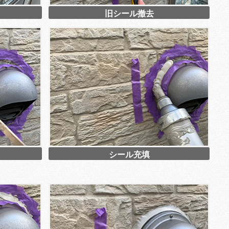
旧シール撤去
シール充填