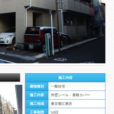
施工内容
建物種別
一般住宅
施工内容
外壁シール・屋根カバー
施工地域
東京都江東区
工事期間
14日