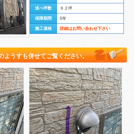
述べ坪数
６２坪
保障期間
5年
施工価格
詳細はお問い合わせ下さい
のようすも併せてご覧ください。