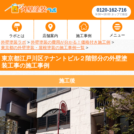
0120-162-716
9:00〜18:00 タップで発信
メニュー
ラボとは
店舗案内
施工事例
外壁塗装ラボ
>
外壁塗装の費用が分かる！価格付き施工例
>
東京都の外壁塗装・屋根塗装の施工事例一覧
>
東京都江戸川区テナントビル２階部分の外壁塗
装工事の施工事例
施工後