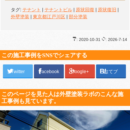
タグ:
テナント
|
テナントビル
|
原状回復
|
原状復旧
|
外壁塗装
|
東京都江戸川区
|
部分塗装
: 2020-10-31
: 2026-7-14
この施工事例をSNSでシェアする
Twitter
Facebook
Google+
はてブ
このページを見た人は外壁塗装ラボのこんな施
工事例も見ています。