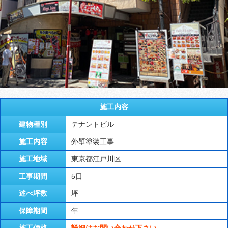
施工内容
建物種別
テナントビル
施工内容
外壁塗装工事
施工地域
東京都江戸川区
工事期間
5日
述べ坪数
坪
保障期間
年
施工価格
詳細はお問い合わせ下さい