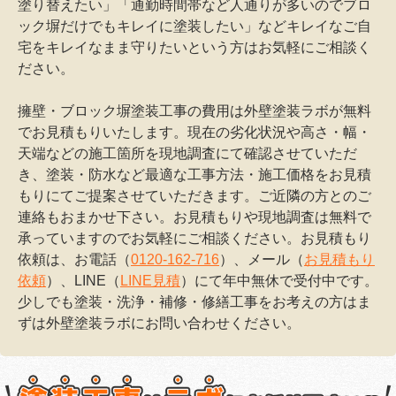
塗り替えたい」「通勤時間帯など人通りが多いのでブロ
ック塀だけでもキレイに塗装したい」などキレイなご自
宅をキレイなまま守りたいという方はお気軽にご相談く
ださい。
擁壁・ブロック塀塗装工事の費用は外壁塗装ラボが無料
でお見積もりいたします。現在の劣化状況や高さ・幅・
天端などの施工箇所を現地調査にて確認させていただ
き、塗装・防水など最適な工事方法・施工価格をお見積
もりにてご提案させていただきます。ご近隣の方とのご
連絡もおまかせ下さい。お見積もりや現地調査は無料で
承っていますのでお気軽にご相談ください。お見積もり
依頼は、お電話（
0120-162-716
）、メール（
お見積もり
依頼
）、LINE（
LINE見積
）にて年中無休で受付中です。
少しでも塗装・洗浄・補修・修繕工事をお考えの方はま
ずは外壁塗装ラボにお問い合わせください。