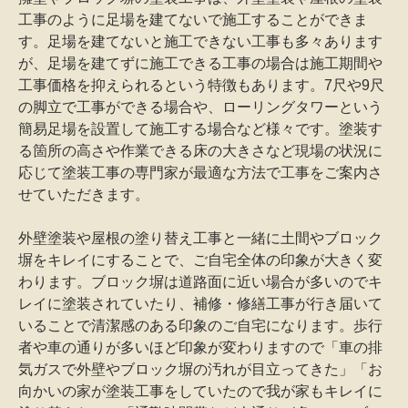
工事のように足場を建てないで施工することができま
す。足場を建てないと施工できない工事も多々あります
が、足場を建てずに施工できる工事の場合は施工期間や
工事価格を抑えられるという特徴もあります。7尺や9尺
の脚立で工事ができる場合や、ローリングタワーという
簡易足場を設置して施工する場合など様々です。塗装す
る箇所の高さや作業できる床の大きさなど現場の状況に
応じて塗装工事の専門家が最適な方法で工事をご案内さ
せていただきます。
外壁塗装や屋根の塗り替え工事と一緒に土間やブロック
塀をキレイにすることで、ご自宅全体の印象が大きく変
わります。ブロック塀は道路面に近い場合が多いのでキ
レイに塗装されていたり、補修・修繕工事が行き届いて
いることで清潔感のある印象のご自宅になります。歩行
者や車の通りが多いほど印象が変わりますので「車の排
気ガスで外壁やブロック塀の汚れが目立ってきた」「お
向かいの家が塗装工事をしていたので我が家もキレイに