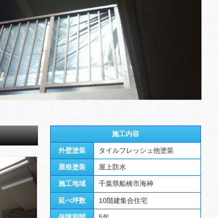
施工内容
外壁塗装
タイルフレッシュ他塗装
屋根塗装
屋上防水
施工地域
千葉県船橋市海神
延べ坪数
10階建集合住宅
保障期間
5年