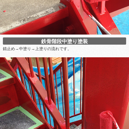
鉄骨階段中塗り塗装
錆止め→中塗り→上塗りの流れです。