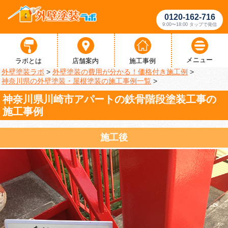
0120-162-716
9:00〜18:00 タップで発信
メニュー
ラボとは
店舗案内
施工事例
外壁塗装ラボ
>
外壁塗装の費用が分かる！価格付き施工例
>
神奈川県の外壁塗装・屋根塗装の施工事例一覧
>
神奈川県川崎市アパートの鉄骨階段塗装工事の
施工事例
施工後