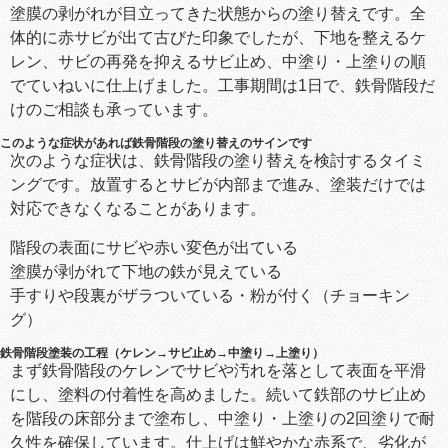
塗膜の剥がれが目立ってきた状態からの塗り替えです。全
体的に赤サビが出て古びた印象でしたが、下地を整えるケ
レン、サビの再発を抑えるサビ止め、中塗り・上塗りの順
でていねいに仕上げました。工事期間は1日で、鉄骨階段だ
けのご相談も承っています。
このような症状があれば鉄骨階段の塗り替えのサインです
次のような症状は、鉄骨階段の塗り替えを検討するタイミ
ングです。放置するとサビが内部まで進み、塗装だけでは
対応できなくなることがあります。
階段の表面にサビや赤い変色が出ている
塗膜が剥がれて下地の鉄が見えている
手すりや段裏がザラついている・粉が付く（チョーキン
グ）
鉄骨階段塗装の工程（ケレン→サビ止め→中塗り→上塗り）
まず鉄骨階段のケレンでサビや汚れを落として表面を平滑
にし、塗料の付着性を高めました。続いて鉄部のサビ止め
を階段の床部分まで塗布し、中塗り・上塗りの2回塗りで耐
久性を確保しています。仕上げは鮮やかな赤系で、劣化が