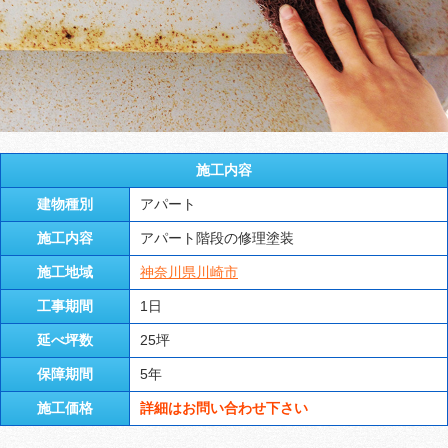
施工内容
建物種別
アパート
施工内容
アパート階段の修理塗装
施工地域
神奈川県川崎市
工事期間
1日
延べ坪数
25坪
保障期間
5年
施工価格
詳細はお問い合わせ下さい