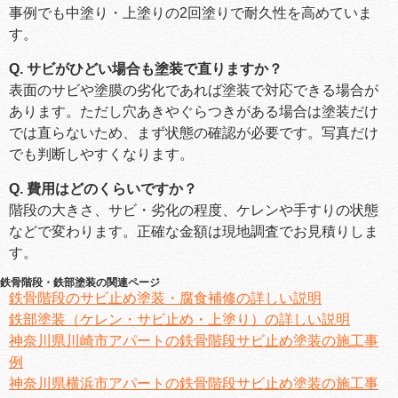
事例でも中塗り・上塗りの2回塗りで耐久性を高めていま
す。
Q. サビがひどい場合も塗装で直りますか？
表面のサビや塗膜の劣化であれば塗装で対応できる場合が
あります。ただし穴あきやぐらつきがある場合は塗装だけ
では直らないため、まず状態の確認が必要です。写真だけ
でも判断しやすくなります。
Q. 費用はどのくらいですか？
階段の大きさ、サビ・劣化の程度、ケレンや手すりの状態
などで変わります。正確な金額は現地調査でお見積りしま
す。
鉄骨階段・鉄部塗装の関連ページ
鉄骨階段のサビ止め塗装・腐食補修の詳しい説明
鉄部塗装（ケレン・サビ止め・上塗り）の詳しい説明
神奈川県川崎市アパートの鉄骨階段サビ止め塗装の施工事
例
神奈川県横浜市アパートの鉄骨階段サビ止め塗装の施工事