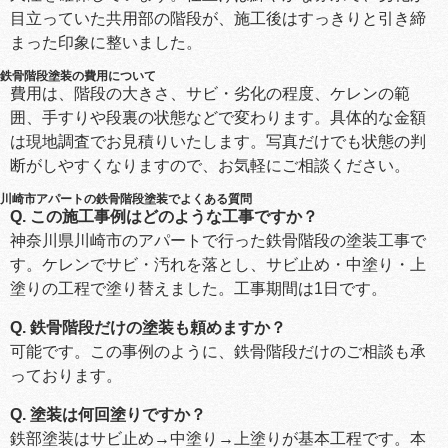
目立っていた共用部の階段が、施工後はすっきりと引き締
まった印象に整いました。
鉄骨階段塗装の費用について
費用は、階段の大きさ、サビ・劣化の程度、ケレンの範
囲、手すりや段裏の状態などで変わります。具体的な金額
は現地調査でお見積りいたします。写真だけでも状態の判
断がしやすくなりますので、お気軽にご相談ください。
川崎市アパートの鉄骨階段塗装でよくある質問
Q. この施工事例はどのような工事ですか？
神奈川県川崎市のアパートで行った鉄骨階段の塗装工事で
す。ケレンでサビ・汚れを落とし、サビ止め・中塗り・上
塗りの工程で塗り替えました。工事期間は1日です。
Q. 鉄骨階段だけの塗装も頼めますか？
可能です。この事例のように、鉄骨階段だけのご相談も承
っております。
Q. 塗装は何回塗りですか？
鉄部塗装はサビ止め→中塗り→上塗りが基本工程です。本