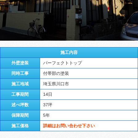
施工内容
外壁塗装
パーフェクトトップ
同時工事
付帯部の塗装
施工地域
埼玉県川口市
工事期間
14日
述べ坪数
37坪
保障期間
5年
施工価格
詳細はお問い合わせ下さい