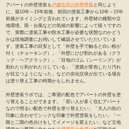
アパートの外壁塗装も
戸建住宅の外壁塗装
と同じよう
に、築10年～15年前後、前回の塗装工事から10年～15年
前後がタイミングと言われています。外壁材の種類や立
地環境、雨・台風などの気候の影響によって様々ですの
で、実際に塗装工事や防水工事が必要な状態なのかどう
かは現地調査にお伺いして確認させていただいていま
す。塗装工事の目安として「外壁を手で触ると白い粉が
付く（チョーキング）」「外壁にひび割れがある（クラ
ック・ヘアクラック）」「目地のゴム（シーリング）が
割れたり剥がれたりしている」「塗膜が変色したり汚れ
が目立つようになった」などの劣化症状が出ている場合
は塗り替え工事の時期かもしれません。
外壁塗装ラボでは、ご希望の配色でアパートの外壁を塗
り替えることができます。「若い人が多く住むアパート
なので明るい配色で外壁を塗り替えたい」「大人の街の
印象に合わせてシックな印象で外壁塗装をしたい」「一
階と二階の色分けをしてイメージを変えたい」など立地