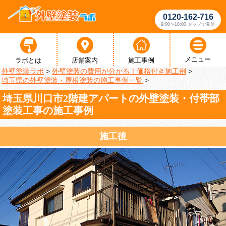
0120-162-716
9:00〜18:00 タップで発信
メニュー
ラボとは
店舗案内
施工事例
外壁塗装ラボ
>
外壁塗装の費用が分かる！価格付き施工例
>
埼玉県の外壁塗装・屋根塗装の施工事例一覧
>
埼玉県川口市2階建アパートの外壁塗装・付帯部
塗装工事の施工事例
施工後