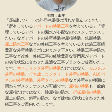
担当：山岸
「2階建アパートの外壁や屋根の汚れが目立ってきた」
「所有している
アパートの塗装工事
を考えている」「管
理しているアパートの漏水が心配なのでメンテナンスし
たい」などアパートの外壁塗装や屋根塗装、鉄部塗装、
屋上防水工事
などの修繕工事を考えている方は施工実績
豊富な外壁塗装ラボにおまかせ下さい。塗装工事や防水
工事など改修・修繕工事の経験豊富な専門家がアパート
の劣化状況に合わせた最適な工事プランをご提案いたし
ます。
サイディング外壁の塗装
だけではなく、
モルタル
外壁の塗装
、
打ち放しコンクリート外壁の塗装
、
ALCパ
ネルの外壁塗装
、
外壁タイルの塗装
など外壁材の種類に
関わらずメンテナンスが可能です。
屋根の塗装
も一般的
な屋根だけではなく、陸屋根の防水、
折板屋根の塗装
、
屋上の防水、斜壁の防水、など建物の形状に合わせた修
繕工事をご案内いたします。