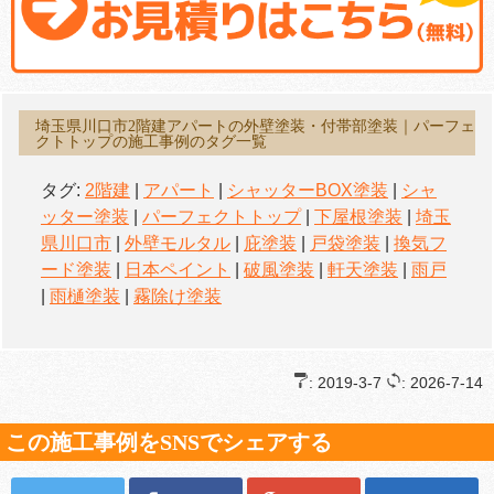
埼玉県川口市2階建アパートの外壁塗装・付帯部塗装｜パーフェ
クトトップの施工事例のタグ一覧
タグ:
2階建
|
アパート
|
シャッターBOX塗装
|
シャ
ッター塗装
|
パーフェクトトップ
|
下屋根塗装
|
埼玉
県川口市
|
外壁モルタル
|
庇塗装
|
戸袋塗装
|
換気フ
ード塗装
|
日本ペイント
|
破風塗装
|
軒天塗装
|
雨戸
|
雨樋塗装
|
霧除け塗装
: 2019-3-7
: 2026-7-14
この施工事例をSNSでシェアする