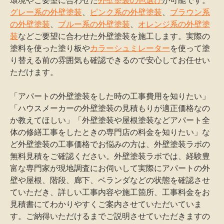
環境やご要望に合わせた
外壁塗装の色選び
が可能です。
グレー系の外壁塗装
、
ピンク系の外壁塗装
、
ブラウン系
の外壁塗装
、
ブルー系の外壁塗装
、
オレンジ系の外壁塗
装
などご要望に合わせた外壁塗装を施工します。実際の
塗料を使った塗り板や
カラーシュミレーター
を使って塗
り替える前の雰囲気も確認できるので安心してお任せい
ただけます。
「アパートの外壁塗装をした時の工事費用を知りたい」
「ハウスメーカーの外壁塗装の見積もりが適正価格なの
か教えてほしい」「外壁塗装や屋根塗装などアパート全
体の修繕工事をしたときの専門店の料金を知りたい」な
ど外壁塗装の工事価格でお悩みの方は、外壁塗装ラボの
無料見積をご確認ください。外壁塗装ラボでは、経験豊
富な専門家が現地調査にお伺いして実際にアパートの外
壁や屋根、階段、廊下、ベランダなどの状態を確認させ
ていただき、詳しい工事内容や施工箇所、工事料金をお
見積書にてわかりやすくご案内させていただいていま
す。ご納得いただけるまでご説明させていただきますの