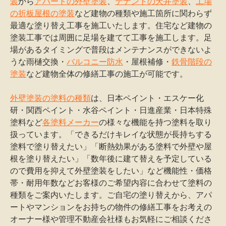
装
から
アパートの外壁塗装
、
テナントの天井塗装
、
工場
の折板屋根の塗装
など建物の種類や施工箇所に関わらず
最適な塗り替え工事を施工いたします。住宅など建物の
塗装工事では周囲に足場を建てて工事を施工します。足
場があるタイミングで普段はメンテナンスができないよ
うな雨樋交換・
バルコニー防水
・屋根補修・
鉄骨階段の
塗装
など建物全体の修繕工事の施工が可能です。
外壁塗装の塗料の種類
は、日本ペイント・エスケー化
研・関西ペイント・水谷ペイント・日進産業・日本特殊
塗料など
各塗料メーカー
の様々な機能を持つ塗料を取り
扱っています。「できるだけキレイな状態が長持ちする
塗料で塗り替えたい」「断熱効果がある塗料で外壁や屋
根を塗り替えたい」「数年後に建て替えを予定している
ので費用を抑えて外壁塗装をしたい」など機能性・価格
帯・耐用年数などお客様のご希望内容に合わせて塗料の
種類をご案内いたします。ご自宅の塗り替えから、アパ
ートやマンションをお持ちの物件の修繕工事をお考えの
オーナー様や管理不動産会社様もお気軽にご相談くださ