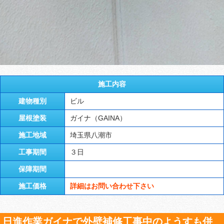
施工内容
建物種別
ビル
屋根塗装
ガイナ（GAINA）
施工地域
埼玉県八潮市
工事期間
３日
保障期間
施工価格
詳細はお問い合わせ下さい
日進作業ガイナで外壁補修工事中のようすも併