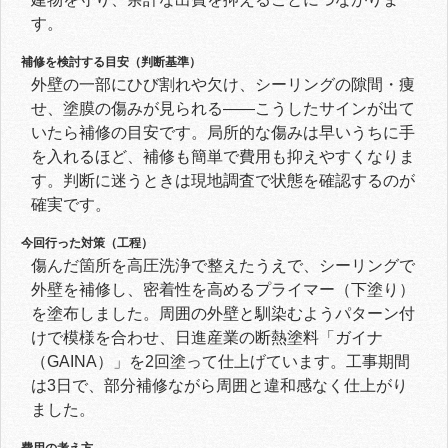
す。
補修を検討する目安（判断基準）
外壁の一部にひび割れや欠け、シーリングの隙間・痩
せ、塗膜の傷みが見られる——こうしたサインが出て
いたら補修の目安です。局所的な傷みは早いうちに手
を入れるほど、補修も簡単で費用も抑えやすくなりま
す。判断に迷うときは現地調査で状態を確認するのが
確実です。
今回行った対策（工程）
傷んだ箇所を高圧洗浄で整えたうえで、シーリングで
外壁を補修し、密着性を高めるプライマー（下塗り）
を塗布しました。周囲の外壁と馴染むようパターン付
けで模様を合わせ、日進産業の断熱塗料「ガイナ
（GAINA）」を2回塗って仕上げています。工事期間
は3日で、部分補修ながら周囲と違和感なく仕上がり
ました。
費用の考え方