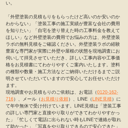
い。
「外壁塗装の見積もりをもらったけど高いのか安いのか
わからない」「塗装工事の施工実績が豊富な会社の費用
を知りたい」「自宅を塗り替えた時の工事料金を教えて
ほしい」など外壁塗装の費用でお悩みの方は、外壁塗装
ラボの無料見積をご確認ください。外壁塗装ラボの経験
豊富な専門家が実際に外壁や屋根の状態を現地調査にお
伺いして拝見させていただき、詳しい工事内容や工事価
格をお見積書にてわかりやすくご案内いたします。塗料
の種類や数量・施工方法などご納得いただけるまでご説
明させていただいていますので安心してお任せいただけ
ます。
現地調査やお見積もりのご依頼は、お電話（
0120-162-
716
）、メール（
お見積り依頼
）、LINE（
LINE見積
）に
て年中無休で受け付けています。LINE見積は「塗装工事
の詳しい専門家と直接やり取りができてわかりやすかっ
た」「忙しくて電話に出られない時もLINEで連絡が取れ
て助かった」「写真をやり取りできるので安心できた」