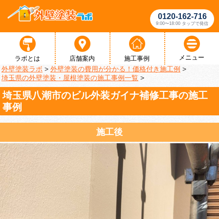
0120-162-716
9:00〜18:00 タップで発信
メニュー
ラボとは
店舗案内
施工事例
外壁塗装ラボ
>
外壁塗装の費用が分かる！価格付き施工例
>
埼玉県の外壁塗装・屋根塗装の施工事例一覧
>
埼玉県八潮市のビル外装ガイナ補修工事の施工
事例
施工後