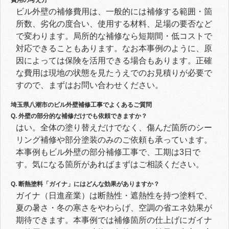
ビル外壁の補修費用は、一般的には補修する範囲・箇
所数、劣化の度合い、使用する材料、足場の要否など
で変わります。局所的な補修なら短期間・低コストで
対応できることもあります。なお本事例のように、原
因によっては保険を活用できる場合もあります。正確
な費用は現地の状態を見たうえでのお見積りが必要で
すので、まずはお問い合わせください。
埼玉県八潮市のビル外壁補修工事でよくあるご質問
Q. 外壁の部分的な補修だけでも依頼できますか？
はい。全体の塗り替えだけでなく、傷んだ箇所のシー
リング補修や部分塗装のみのご依頼も承っています。
本事例もビル外壁の部分補修工事で、工期は3日で
す。気になる箇所があればまずはご相談ください。
Q. 断熱塗料「ガイナ」にはどんな効果がありますか？
ガイナ（日進産業）は断熱性・遮熱性を持つ塗料で、
夏の暑さ・冬の寒さをやわらげ、空調の省エネ効果が
期待できます。本事例では補修箇所の仕上げにガイナ