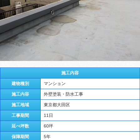
施工内容
建物種別
マンション
施工内容
外壁塗装・防水工事
施工地域
東京都大田区
工事期間
11日
延べ坪数
60坪
保障期間
5年