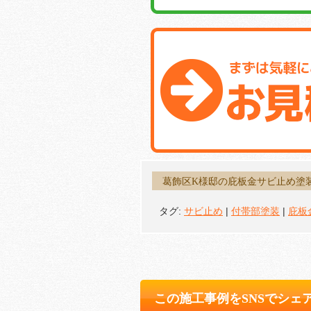
葛飾区K様邸の庇板金サビ止め塗
タグ:
サビ止め
|
付帯部塗装
|
庇板
この施工事例をSNSでシェ