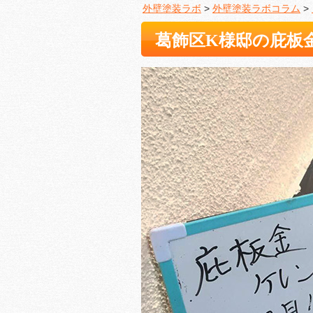
外壁塗装ラボ
>
外壁塗装ラボコラム
>
葛飾区K様邸の庇板