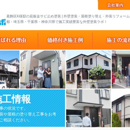
葛飾区K様邸の庇板金サビ止め塗装 | 外壁塗装・屋根塗り替え・外装リフォー
都・埼玉県・千葉県・神奈川県で施工実績豊富な外壁塗装ラボ！
施工情報
事の状況です。
装や屋根の塗り替え工事をお考
ご相談ください。