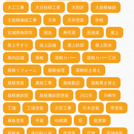
大工工事
大日技研工業
大田区
大規模修繕
大規模修繕工事
天井
天井塗装
学校
宮城県角田市
宿舎
寿司屋
居酒屋
屋上
屋上手すり
屋上設備
屋上鉄部
屋上防水
屋内設備
屋根
屋根カバー
屋根カバー工法
屋根リフォーム
屋根修理
屋根吹き替え
屋根塗装
屋根工事
屋根新設
屋根葺き替え
屋根裏鉄部
屋根裏鉄部塗装
川口市
川崎市
工場
工場塗装
左官工事
巾木塗装
帯塗装
幕板塗装
平屋
幼稚園
庇
庇塗装
庇板金
床の貼り前
床塗装
店舗
店舗内装