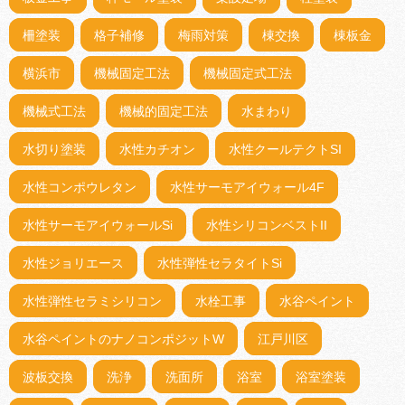
柵塗装
格子補修
梅雨対策
棟交換
棟板金
横浜市
機械固定工法
機械固定式工法
機械式工法
機械的固定工法
水まわり
水切り塗装
水性カチオン
水性クールテクトSI
水性コンポウレタン
水性サーモアイウォール4F
水性サーモアイウォールSi
水性シリコンベストII
水性ジョリエース
水性弾性セラタイトSi
水性弾性セラミシリコン
水栓工事
水谷ペイント
水谷ペイントのナノコンポジットW
江戸川区
波板交換
洗浄
洗面所
浴室
浴室塗装