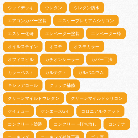
ウッドデッキ
ウレタン
ウレタン防水
エアコンカバー塗装
エスケープレミアムシリコン
エスケー化研
エレベーター塗装
エレベーター枠
オイルステイン
オスモ
オスモカラー
オフィスビル
カチオンシーラー
カバー工法
カラーベスト
ガルテクト
ガルバニウム
キシラデコール
クラック補修
クリーンマイルドウレタン
クリーンマイルドシリコン
ケイミュー
ケンエースG-II
コロニアルクァッド
コンクリート塗装
コンクリート打ち放し
コンテナ
コーキング
コーキング補修工事
ゴミ庫