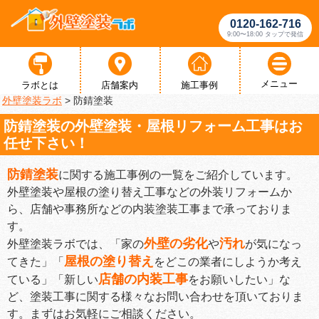
0120-162-716
9:00〜18:00 タップで発信
メニュー
ラボとは
店舗案内
施工事例
外壁塗装ラボ
>
防錆塗装
防錆塗装の外壁塗装・屋根リフォーム工事はお
任せ下さい！
防錆塗装
に関する施工事例の一覧をご紹介しています。
外壁塗装や屋根の塗り替え工事などの外装リフォームか
ら、店舗や事務所などの内装塗装工事まで承っておりま
す。
外壁の劣化
汚れ
外壁塗装ラボでは、「家の
や
が気になっ
屋根の塗り替え
てきた」「
をどこの業者にしようか考え
店舗の内装工事
ている」「新しい
をお願いしたい」な
ど、塗装工事に関する様々なお問い合わせを頂いておりま
す。まずはお気軽にご相談ください。