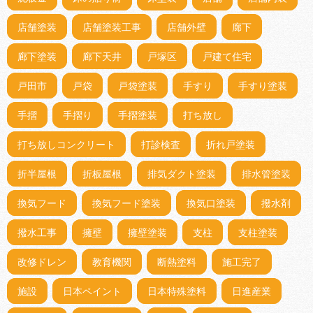
店舗塗装
店舗塗装工事
店舗外壁
廊下
廊下塗装
廊下天井
戸塚区
戸建て住宅
戸田市
戸袋
戸袋塗装
手すり
手すり塗装
手摺
手摺り
手摺塗装
打ち放し
打ち放しコンクリート
打診検査
折れ戸塗装
折半屋根
折板屋根
排気ダクト塗装
排水管塗装
換気フード
換気フード塗装
換気口塗装
撥水剤
撥水工事
擁壁
擁壁塗装
支柱
支柱塗装
改修ドレン
教育機関
断熱塗料
施工完了
施設
日本ペイント
日本特殊塗料
日進産業