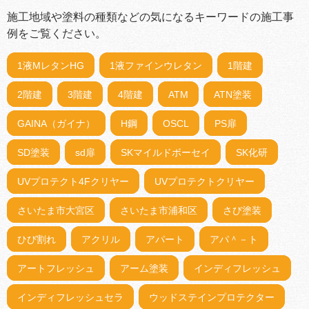
施工地域や塗料の種類などの気になるキーワードの施工事
例をご覧ください。
1液MレタンHG
1液ファインウレタン
1階建
2階建
3階建
4階建
ATM
ATN塗装
GAINA（ガイナ）
H鋼
OSCL
PS扉
SD塗装
sd扉
SKマイルドボーセイ
SK化研
UVプロテクト4Fクリヤー
UVプロテクトクリヤー
さいたま市大宮区
さいたま市浦和区
さび塗装
ひび割れ
アクリル
アパート
アパ＾－ト
アートフレッシュ
アーム塗装
インディフレッシュ
インディフレッシュセラ
ウッドステインプロテクター