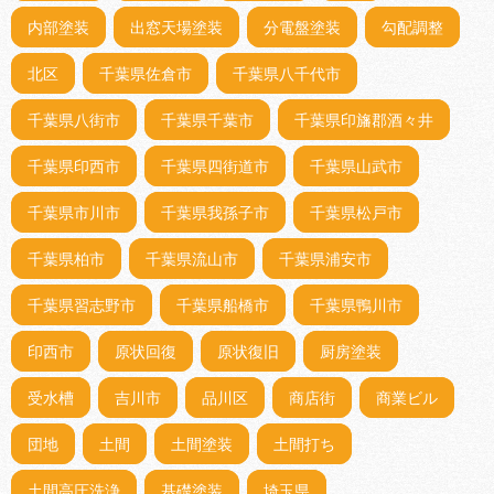
内部塗装
出窓天場塗装
分電盤塗装
勾配調整
北区
千葉県佐倉市
千葉県八千代市
千葉県八街市
千葉県千葉市
千葉県印旛郡酒々井
千葉県印西市
千葉県四街道市
千葉県山武市
千葉県市川市
千葉県我孫子市
千葉県松戸市
千葉県柏市
千葉県流山市
千葉県浦安市
千葉県習志野市
千葉県船橋市
千葉県鴨川市
印西市
原状回復
原状復旧
厨房塗装
受水槽
吉川市
品川区
商店街
商業ビル
団地
土間
土間塗装
土間打ち
土間高圧洗浄
基礎塗装
埼玉県