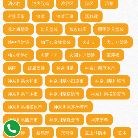
消火栓
消火設備
渋谷区
港区
溶接
溶接工事
漆喰
漆喰工事
濡れ縁
濡れ縁塗装
灯具塗装
焼き肉店
照明器具塗装
熱中症対策
物干し金物塗装
犬走り
犬走り塗装
独立街路灯
玄関ドア
玄関ドア塗装
瓦屋根
病院
破風塗装
神奈川県
神奈川県厚木市
神奈川県大和市
神奈川県小田原市
神奈川県川崎市
神奈川県平塚市
神奈川県横浜市
神奈川県横須賀市
神奈川県相模原市
神奈川県茅ケ崎市
神奈川県藤沢市
神奈川県鎌倉市
神東塗料
神社清掃
福島県
穴補修
立上り防水
笠木