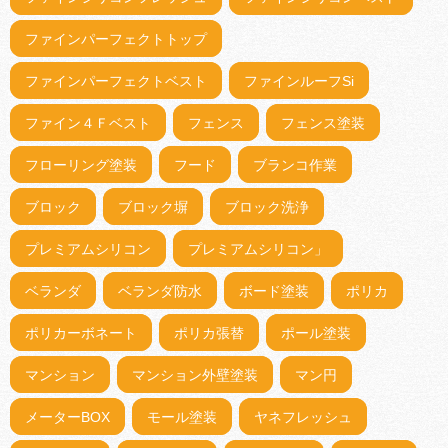
ファインパーフェクトトップ
ファインパーフェクトベスト
ファインルーフSi
ファイン４Ｆベスト
フェンス
フェンス塗装
フローリング塗装
フード
ブランコ作業
ブロック
ブロック塀
ブロック洗浄
プレミアムシリコン
プレミアムシリコン」
ベランダ
ベランダ防水
ボード塗装
ポリカ
ポリカーボネート
ポリカ張替
ポール塗装
マンション
マンション外壁塗装
マン円
メーターBOX
モール塗装
ヤネフレッシュ