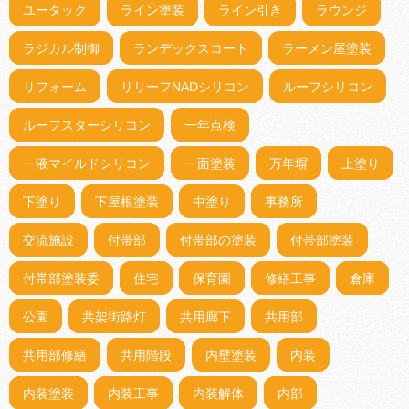
ユータック
ライン塗装
ライン引き
ラウンジ
ラジカル制御
ランデックスコート
ラーメン屋塗装
リフォーム
リリーフNADシリコン
ルーフシリコン
ルーフスターシリコン
一年点検
一液マイルドシリコン
一面塗装
万年塀
上塗り
下塗り
下屋根塗装
中塗り
事務所
交流施設
付帯部
付帯部の塗装
付帯部塗装
付帯部塗装委
住宅
保育園
修繕工事
倉庫
公園
共架街路灯
共用廊下
共用部
共用部修繕
共用階段
内壁塗装
内装
内装塗装
内装工事
内装解体
内部