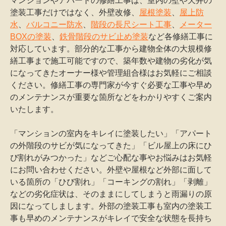
マンションやアパートの修繕工事は、室内の壁や天井の
塗装工事だけではなく、外壁改修、
屋根塗装
、
屋上防
水
、
バルコニー防水
、
階段の長尺シート工事
、
メーター
BOXの塗装
、
鉄骨階段のサビ止め塗装
など各修繕工事に
対応しています。部分的な工事から建物全体の大規模修
繕工事まで施工可能ですので、築年数や建物の劣化が気
になってきたオーナー様や管理組合様はお気軽にご相談
ください。修繕工事の専門家が今すぐ必要な工事や早め
のメンテナンスが重要な箇所などをわかりやすくご案内
いたします。
「マンションの室内をキレイに塗装したい」「アパート
の外階段のサビが気になってきた」「ビル屋上の床にひ
び割れがみつかった」などご心配な事やお悩みはお気軽
にお問い合わせください。外壁や屋根など外部に面して
いる箇所の「ひび割れ」「コーキングの割れ」「剥離」
などの劣化症状は、そのままにしてしまうと雨漏りの原
因になってしまします。外部の塗装工事も室内の塗装工
事も早めのメンテナンスがキレイで安全な状態を長持ち