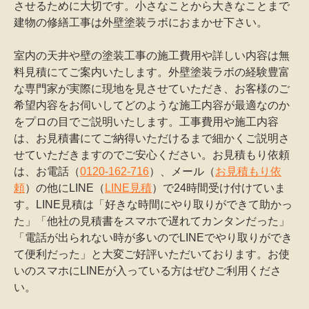
させるために大切です。小さなことから大きなことまで
建物の修繕工事は外壁塗装ラボにおまかせ下さい。
室内の天井や壁の塗装工事の施工費用や詳しい内容は無
料見積にてご案内いたします。外壁塗装ラボの経験豊富
な専門家が実際に現地を見させていただき、お客様のご
希望内容をお伺いしてどのような施工内容が最適なのか
をプロの目でご説明いたします。工事費用や施工内容
は、お見積書にてご納得いただけるまで細かくご説明さ
せていただきますのでご安心ください。お見積もり依頼
は、お電話（
0120-162-716
）、メール（
お見積もり依
頼
）の他にLINE（
LINE見積
）で24時間受け付けていま
す。LINE見積は「好きな時間にやり取りができて助かっ
た」「他社の見積書をスマホで遅れてカンタンだった」
「電話が出られない時が多いのでLINEでやり取りができ
て便利だった」と大変ご好評いただいております。お使
いのスマホにLINEが入っている方はぜひご利用くださ
い。