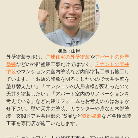
担当：山岸
外壁塗装ラボは、
戸建住宅の外壁塗装
や
アパートの外壁
塗装
などの外部塗装工事だけではなく、
テナントの天井
塗装
やマンションの室内塗装など内部塗装工事も施工し
ています。「お店の印象を明るくしたいので天井や壁を
塗り替えたい」「マンションの入居者様が変わったので
天井を塗装したい」「アパート室内のリノベーションを
考えている」など内装リフォームをお考えの方はおまか
せ下さい。壁や天井の塗装、カウンターや扉など木部塗
装、玄関ドアや共用部のPS扉など
鉄部塗装
など各種塗装
工事を専門店が施工いたします。