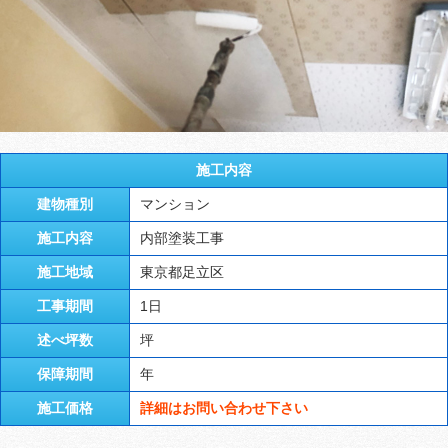
施工内容
建物種別
マンション
施工内容
内部塗装工事
施工地域
東京都足立区
工事期間
1日
述べ坪数
坪
保障期間
年
施工価格
詳細はお問い合わせ下さい