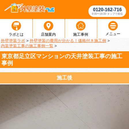
0120-162-716
9:00〜18:00 タップで発信
メニュー
ラボとは
店舗案内
施工事例
外壁塗装ラボ
>
外壁塗装の費用が分かる！価格付き施工例
>
内装塗装工事の施工事例一覧
>
東京都足立区マンションの天井塗装工事の施工
事例
施工後