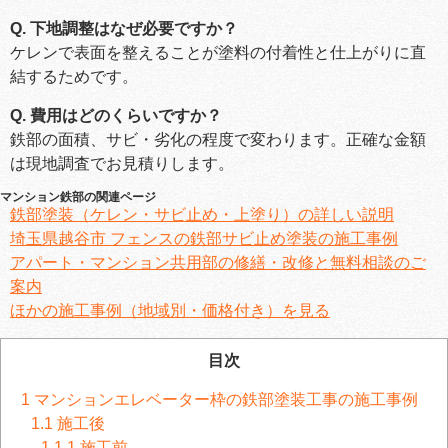
Q. 下地調整はなぜ必要ですか？
ケレンで表面を整えることが塗料の付着性と仕上がりに直
結するためです。
Q. 費用はどのくらいですか？
鉄部の面積、サビ・劣化の程度で変わります。正確な金額
は現地調査でお見積りします。
マンション鉄部の関連ページ
鉄部塗装（ケレン・サビ止め・上塗り）の詳しい説明
埼玉県越谷市 フェンスの鉄部サビ止め塗装の施工事例
アパート・マンション共用部の修繕・改修と無料相談のご
案内
ほかの施工事例（地域別・価格付き）を見る
目次
1
マンションエレベーター枠の鉄部塗装工事の施工事例
1.1
施工後
1.1.1
施工前