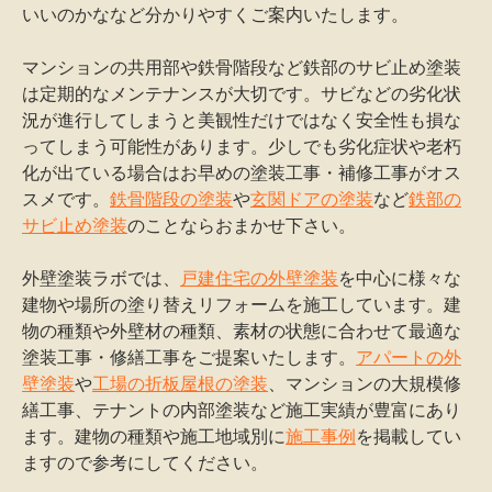
いいのかななど分かりやすくご案内いたします。
マンションの共用部や鉄骨階段など鉄部のサビ止め塗装
は定期的なメンテナンスが大切です。サビなどの劣化状
況が進行してしまうと美観性だけではなく安全性も損な
ってしまう可能性があります。少しでも劣化症状や老朽
化が出ている場合はお早めの塗装工事・補修工事がオス
スメです。
鉄骨階段の塗装
や
玄関ドアの塗装
など
鉄部の
サビ止め塗装
のことならおまかせ下さい。
外壁塗装ラボでは、
戸建住宅の外壁塗装
を中心に様々な
建物や場所の塗り替えリフォームを施工しています。建
物の種類や外壁材の種類、素材の状態に合わせて最適な
塗装工事・修繕工事をご提案いたします。
アパートの外
壁塗装
や
工場の折板屋根の塗装
、マンションの大規模修
繕工事、テナントの内部塗装など施工実績が豊富にあり
ます。建物の種類や施工地域別に
施工事例
を掲載してい
ますので参考にしてください。