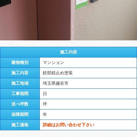
施工内容
建物種別
マンション
施工内容
鉄部錆止め塗装
施工地域
埼玉県越谷市
工事期間
日
述べ坪数
坪
保障期間
年
施工価格
詳細はお問い合わせ下さい