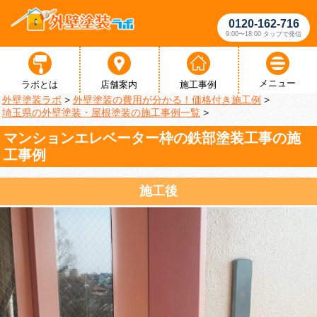
0120-162-716
9:00〜18:00 タップで発信
メニュー
ラボとは
店舗案内
施工事例
外壁塗装ラボ
>
外壁塗装の費用が分かる！価格付き施工例
>
埼玉県の外壁塗装・屋根塗装の施工事例一覧
>
マンションエレベーター枠の鉄部塗装工事の施
工事例
施工後