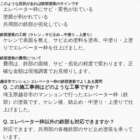
このような症状があれば鉄部塗装のサインです
エレベーター枠にサビ・変色が出ている
塗膜が剥がれている
共用部の鉄部が劣化している
鉄部塗装の工程（ケレン→サビ止め→中塗り→上塗り）
ケレンで表面を整え、サビ止め塗料を塗布。中塗り・上塗
りでエレベーター枠を仕上げました。
鉄部塗装の費用について
費用は、鉄部の面積、サビ・劣化の程度で変わります。正
確な金額は現地調査でお見積りします。
越谷市マンション エレベーター枠の鉄部塗装でよくある質問
Q. この施工事例はどのような工事ですか？
埼玉県越谷市のマンションで行ったエレベーター枠（鉄
部）の塗装です。ケレン後、錆止め・中塗り・上塗りで仕
上げました。
Q. エレベーター枠以外の鉄部も対応できますか？
対応できます。共用部の各種鉄部のサビ止め塗装を承って
います。