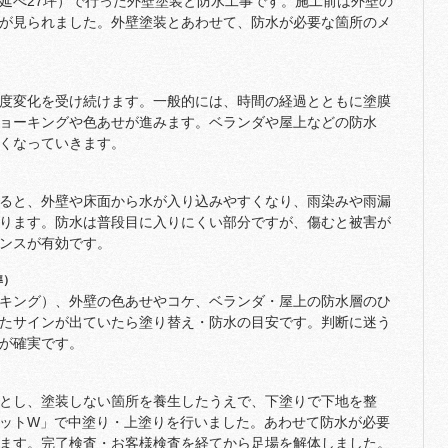
延べ27坪）で行った外壁塗装と防水工事です。施工前は外壁の
が見られました。外壁塗装とあわせて、防水が必要な箇所のメ
度変化を受け続けます。一般的には、時間の経過とともに塗膜
ョーキングや色あせが進みます。ベランダや屋上などの防水
くなっていきます。
ると、外壁や床面から水が入り込みやすくなり、雨染みや雨漏
ります。防水は普段目に入りにくい部分ですが、傷むと被害が
ンスが有効です。
準）
キング）、外壁の色あせやコケ、ベランダ・屋上の防水層のひ
たサインが出ていたら塗り替え・防水の目安です。判断に迷う
が確実です。
とし、塗装しない箇所を養生したうえで、下塗りで下地を整
ットW」で中塗り・上塗りを行いました。あわせて防水が必要
ます。完了検査・お客様検査を経てから足場を解体しました。