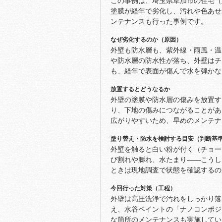
この事例は、埼玉県草加市の住宅（
塗膜が経年で劣化し、汚れや色あせ
ンテナンスも行った事例です。
なぜ劣化するのか（原因）
外壁も防水層も、紫外線・雨風・温
や防水層の防水性が落ち、外壁はチ
も、経年で表面が傷んで水を弾かな
放置するとどうなるか
外壁の塗膜や防水層の傷みを放置す
り、下地の傷みにつながることがあ
広がりやすいため、早めのメンテナ
塗り替え・防水を検討する目安（判断基
外壁を触ると白い粉が付く（チョー
び割れや膨れ、水たまり——こうし
ときは現地調査で状態を確認するの
今回行った対策（工程）
外壁は高圧洗浄で汚れをしっかり落
え、水谷ペイントの「ナノコンポジ
な箇所のメンテナンスも実施してい