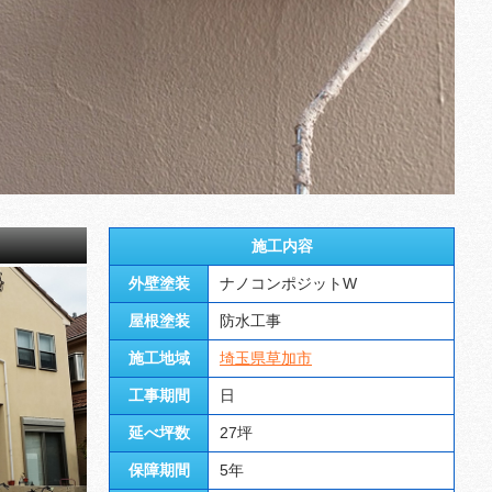
施工内容
外壁塗装
ナノコンポジットW
屋根塗装
防水工事
施工地域
埼玉県草加市
工事期間
日
延べ坪数
27坪
保障期間
5年