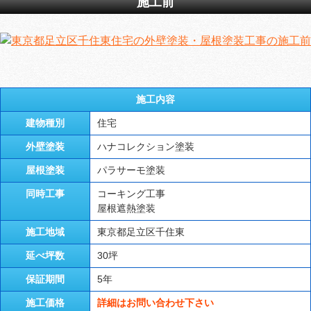
施工前
施工内容
建物種別
住宅
外壁塗装
ハナコレクション塗装
屋根塗装
パラサーモ塗装
同時工事
コーキング工事
屋根遮熱塗装
施工地域
東京都足立区千住東
延べ坪数
30坪
保証期間
5年
施工価格
詳細はお問い合わせ下さい