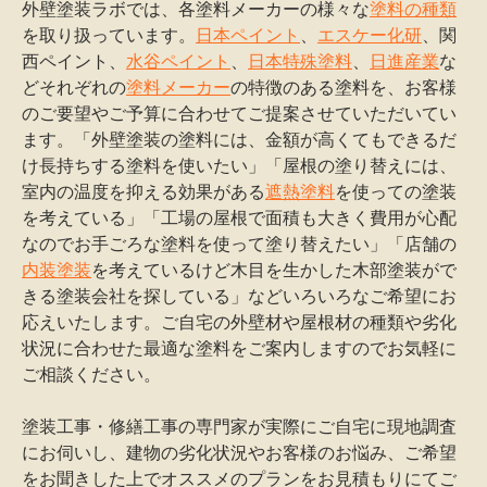
外壁塗装ラボでは、各塗料メーカーの様々な
塗料の種類
を取り扱っています。
日本ペイント
、
エスケー化研
、関
西ペイント、
水谷ペイント
、
日本特殊塗料
、
日進産業
な
どそれぞれの
塗料メーカー
の特徴のある塗料を、お客様
のご要望やご予算に合わせてご提案させていただいてい
ます。「外壁塗装の塗料には、金額が高くてもできるだ
け長持ちする塗料を使いたい」「屋根の塗り替えには、
室内の温度を抑える効果がある
遮熱塗料
を使っての塗装
を考えている」「工場の屋根で面積も大きく費用が心配
なのでお手ごろな塗料を使って塗り替えたい」「店舗の
内装塗装
を考えているけど木目を生かした木部塗装がで
きる塗装会社を探している」などいろいろなご希望にお
応えいたします。ご自宅の外壁材や屋根材の種類や劣化
状況に合わせた最適な塗料をご案内しますのでお気軽に
ご相談ください。
塗装工事・修繕工事の専門家が実際にご自宅に現地調査
にお伺いし、建物の劣化状況やお客様のお悩み、ご希望
をお聞きした上でオススメのプランをお見積もりにてご