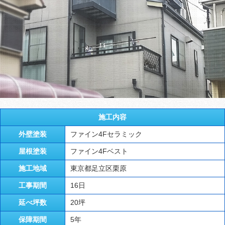
施工内容
外壁塗装
ファイン4Fセラミック
屋根塗装
ファイン4Fベスト
施工地域
東京都足立区栗原
工事期間
16日
延べ坪数
20坪
保障期間
5年