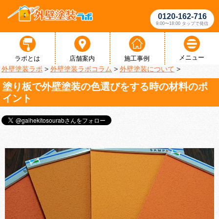
0120-162-716
9:00〜18:00 タップで発信
メニュー
ラボとは
店舗案内
施工事例
外壁塗装ラボ
>
外壁塗装ラボコラム
>
外壁塗装について
>
塗り板で外壁塗装の色選びをする時の材料のポ
イント