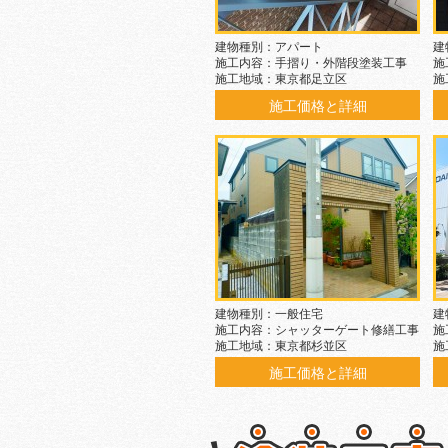
建物種別：アパート
建
施工内容：手摺り・外階段塗装工事
施
施工地域：東京都足立区
施
施工価格と詳細
建物種別：一般住宅
建
施工内容：シャッターゲート修繕工事
施
施工地域：東京都杉並区
施
施工価格と詳細