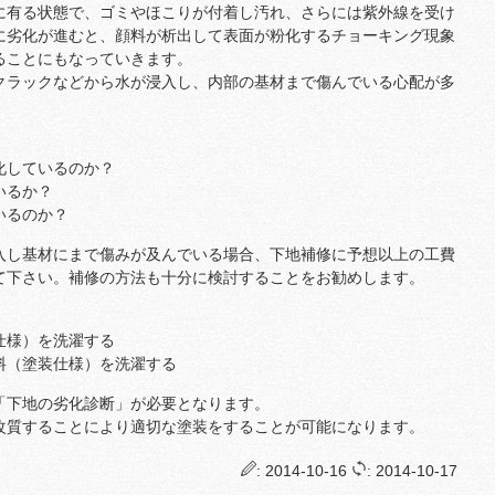
に有る状態で、ゴミやほこりが付着し汚れ、さらには紫外線を受け
に劣化が進むと、顔料が析出して表面が粉化するチョーキング現象
ることにもなっていきます。
クラックなどから水が浸入し、内部の基材まで傷んでいる心配が多
化しているのか？
いるか？
いるのか？
入し基材にまで傷みが及んでいる場合、下地補修に予想以上の工費
て下さい。補修の方法も十分に検討することをお勧めします。
仕様）を洗濯する
料（塗装仕様）を洗濯する
「下地の劣化診断」が必要となります。
改質することにより適切な塗装をすることが可能になります。
: 2014-10-16
: 2014-10-17