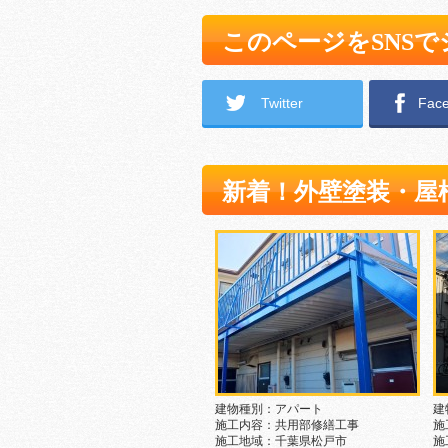
このページをSNS
Twitter
Fac
新着！外壁塗装・屋
建物種別：アパート
建
施工内容：共用部修繕工事
施
施工地域：千葉県松戸市
施