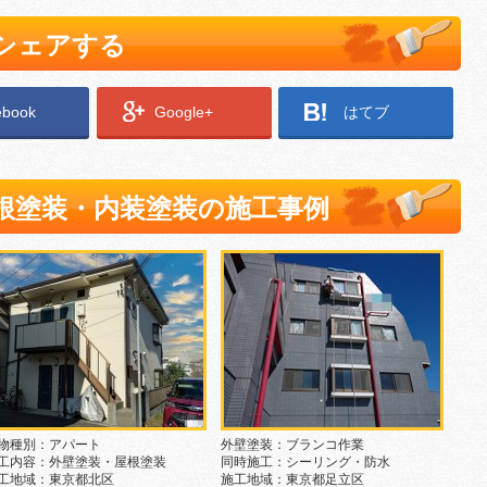
でシェアする
ebook
Google+
はてブ
根塗装・内装塗装の施工事例
物種別：アパート
外壁塗装：ブランコ作業
工内容：外壁塗装・屋根塗装
同時施工：シーリング・防水
工地域：東京都北区
施工地域：東京都足立区