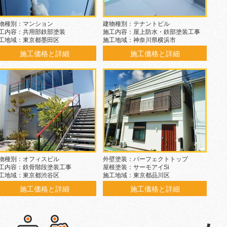
物種別：マンション
建物種別：テナントビル
工内容：共用部鉄部塗装
施工内容：屋上防水・鉄部塗装工事
工地域：東京都墨田区
施工地域：神奈川県横浜市
施工価格と詳細
施工価格と詳細
物種別：オフィスビル
外壁塗装：パーフェクトトップ
工内容：鉄骨階段塗装工事
屋根塗装：サーモアイSi
工地域：東京都渋谷区
施工地域：東京都品川区
施工価格と詳細
施工価格と詳細