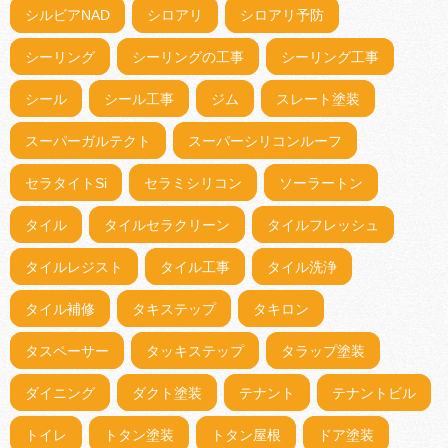
シルビアNAD
シロアリ
シロアリ予防
シーリング
シーリングの工事
シーリング工事
シール
シール工事
ジム
スレート塗装
スーパーガルテクト
スーパーシリコンルーフ
セラタイトSi
セラミシリコン
ソーラートン
タイル
タイルセラクリーン
タイルフレッシュ
タイルレジスト
タイル工事
タイル洗浄
タイル補修
タキステップ
タキロン
タスペーサー
タッキステップ
タラップ塗装
ダイニング
ダクト塗装
テナント
テナントビル
トイレ
トタン塗装
トタン屋根
ドア塗装