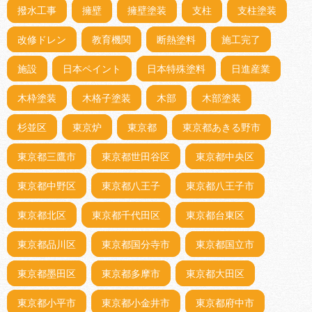
撥水工事
擁壁
擁壁塗装
支柱
支柱塗装
改修ドレン
教育機関
断熱塗料
施工完了
施設
日本ペイント
日本特殊塗料
日進産業
木枠塗装
木格子塗装
木部
木部塗装
杉並区
東京炉
東京都
東京都あきる野市
東京都三鷹市
東京都世田谷区
東京都中央区
東京都中野区
東京都八王子
東京都八王子市
東京都北区
東京都千代田区
東京都台東区
東京都品川区
東京都国分寺市
東京都国立市
東京都墨田区
東京都多摩市
東京都大田区
東京都小平市
東京都小金井市
東京都府中市