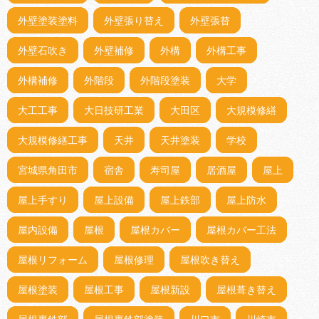
外壁塗装塗料
外壁張り替え
外壁張替
外壁石吹き
外壁補修
外構
外構工事
外構補修
外階段
外階段塗装
大学
大工工事
大日技研工業
大田区
大規模修繕
大規模修繕工事
天井
天井塗装
学校
宮城県角田市
宿舎
寿司屋
居酒屋
屋上
屋上手すり
屋上設備
屋上鉄部
屋上防水
屋内設備
屋根
屋根カバー
屋根カバー工法
屋根リフォーム
屋根修理
屋根吹き替え
屋根塗装
屋根工事
屋根新設
屋根葺き替え