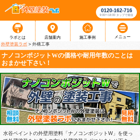
0120-162-716
9:00〜18:00 タップで発信
メニュー
ラボとは
店舗案内
施工事例
外壁塗装ラボ
>
外構工事
ナノコンポジットWの価格や耐用年数のことは
おまかせ下さい！
水谷ペイントの外壁用塗料「ナノコンポジットW」を使っ