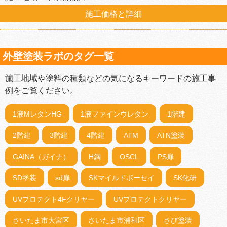
施工価格と詳細
外壁塗装ラボのタグ一覧
施工地域や塗料の種類などの気になるキーワードの施工事
例をご覧ください。
1液MレタンHG
1液ファインウレタン
1階建
2階建
3階建
4階建
ATM
ATN塗装
GAINA（ガイナ）
H鋼
OSCL
PS扉
SD塗装
sd扉
SKマイルドボーセイ
SK化研
UVプロテクト4Fクリヤー
UVプロテクトクリヤー
さいたま市大宮区
さいたま市浦和区
さび塗装