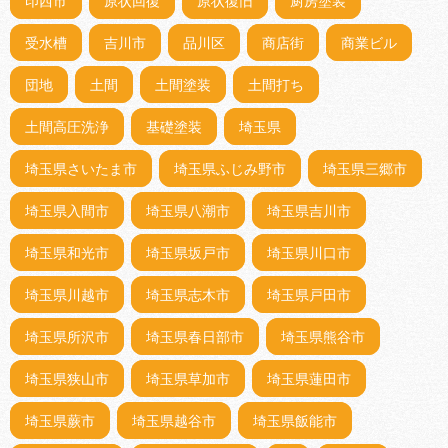
印西市
原状回復
原状復旧
厨房塗装
受水槽
吉川市
品川区
商店街
商業ビル
団地
土間
土間塗装
土間打ち
土間高圧洗浄
基礎塗装
埼玉県
埼玉県さいたま市
埼玉県ふじみ野市
埼玉県三郷市
埼玉県入間市
埼玉県八潮市
埼玉県吉川市
埼玉県和光市
埼玉県坂戸市
埼玉県川口市
埼玉県川越市
埼玉県志木市
埼玉県戸田市
埼玉県所沢市
埼玉県春日部市
埼玉県熊谷市
埼玉県狭山市
埼玉県草加市
埼玉県蓮田市
埼玉県蕨市
埼玉県越谷市
埼玉県飯能市