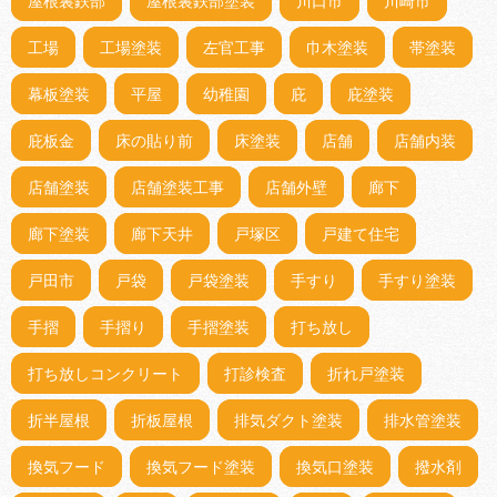
屋根裏鉄部
屋根裏鉄部塗装
川口市
川崎市
工場
工場塗装
左官工事
巾木塗装
帯塗装
幕板塗装
平屋
幼稚園
庇
庇塗装
庇板金
床の貼り前
床塗装
店舗
店舗内装
店舗塗装
店舗塗装工事
店舗外壁
廊下
廊下塗装
廊下天井
戸塚区
戸建て住宅
戸田市
戸袋
戸袋塗装
手すり
手すり塗装
手摺
手摺り
手摺塗装
打ち放し
打ち放しコンクリート
打診検査
折れ戸塗装
折半屋根
折板屋根
排気ダクト塗装
排水管塗装
換気フード
換気フード塗装
換気口塗装
撥水剤