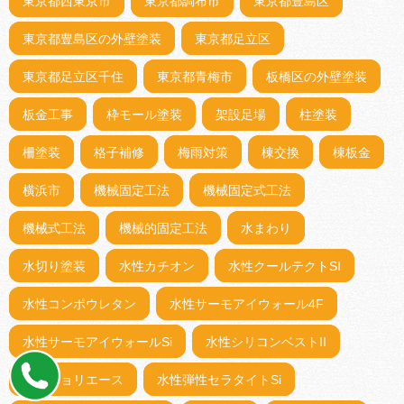
東京都西東京市
東京都調布市
東京都豊島区
東京都豊島区の外壁塗装
東京都足立区
東京都足立区千住
東京都青梅市
板橋区の外壁塗装
板金工事
枠モール塗装
架設足場
柱塗装
柵塗装
格子補修
梅雨対策
棟交換
棟板金
横浜市
機械固定工法
機械固定式工法
機械式工法
機械的固定工法
水まわり
水切り塗装
水性カチオン
水性クールテクトSI
水性コンポウレタン
水性サーモアイウォール4F
水性サーモアイウォールSi
水性シリコンベストII
水性ジョリエース
水性弾性セラタイトSi