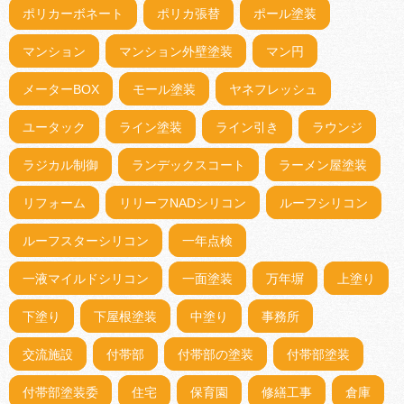
ポリカーボネート
ポリカ張替
ポール塗装
マンション
マンション外壁塗装
マン円
メーターBOX
モール塗装
ヤネフレッシュ
ユータック
ライン塗装
ライン引き
ラウンジ
ラジカル制御
ランデックスコート
ラーメン屋塗装
リフォーム
リリーフNADシリコン
ルーフシリコン
ルーフスターシリコン
一年点検
一液マイルドシリコン
一面塗装
万年塀
上塗り
下塗り
下屋根塗装
中塗り
事務所
交流施設
付帯部
付帯部の塗装
付帯部塗装
付帯部塗装委
住宅
保育園
修繕工事
倉庫