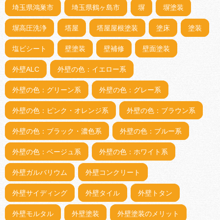
埼玉県鴻巣市
埼玉県鶴ヶ島市
塀
塀塗装
塀高圧洗浄
塔屋
塔屋屋根塗装
塗床
塗装
塩ビシート
壁塗装
壁補修
壁面塗装
外壁ALC
外壁の色：イエロー系
外壁の色：グリーン系
外壁の色：グレー系
外壁の色：ピンク・オレンジ系
外壁の色：ブラウン系
外壁の色：ブラック・濃色系
外壁の色：ブルー系
外壁の色：ベージュ系
外壁の色：ホワイト系
外壁ガルバリウム
外壁コンクリート
外壁サイディング
外壁タイル
外壁トタン
外壁モルタル
外壁塗装
外壁塗装のメリット