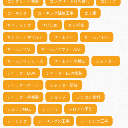
コンクリート塗装
コンクリート打ち放し
コンテナ
コーキング
コーキング補修工事
ゴミ庫
サイディング
サビ止め
サビ補修
サンカットマイルド
サーモアイ
サーモアイ4F
サーモアイSi
サーモアイウォールSi
サーモアイシリーズ
サーモアイ水性Si
シャッター
シャッターBOX
シャッターBOX塗装
シャッターゲート
シャッター塗装
シャッター枠塗装
ショップ
シリコン塗料
シルビアNAD
シロアリ
シロアリ予防
シーリング
シーリングの工事
シーリング工事