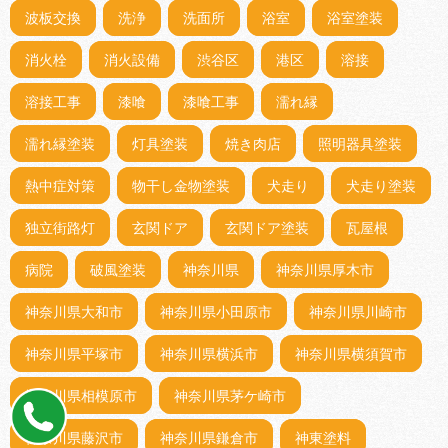
波板交換
洗浄
洗面所
浴室
浴室塗装
消火栓
消火設備
渋谷区
港区
溶接
溶接工事
漆喰
漆喰工事
濡れ縁
濡れ縁塗装
灯具塗装
焼き肉店
照明器具塗装
熱中症対策
物干し金物塗装
犬走り
犬走り塗装
独立街路灯
玄関ドア
玄関ドア塗装
瓦屋根
病院
破風塗装
神奈川県
神奈川県厚木市
神奈川県大和市
神奈川県小田原市
神奈川県川崎市
神奈川県平塚市
神奈川県横浜市
神奈川県横須賀市
神奈川県相模原市
神奈川県茅ケ崎市
神奈川県藤沢市
神奈川県鎌倉市
神東塗料