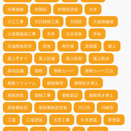
外構補修
外階段
外階段塗装
大学
大工工事
大日技研工業
大田区
大規模修繕
大規模修繕工事
天井
天井塗装
学校
宮城県角田市
宿舎
寿司屋
居酒屋
屋上
屋上手すり
屋上設備
屋上鉄部
屋上防水
屋内設備
屋根
屋根カバー
屋根カバー工法
屋根リフォーム
屋根修理
屋根吹き替え
屋根塗装
屋根工事
屋根新設
屋根葺き替え
屋根裏鉄部
屋根裏鉄部塗装
川口市
川崎市
工場
工場塗装
左官工事
巾木塗装
帯塗装