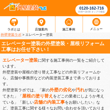
0120-162-716
9:00〜18:00 タップで発信
メニュー
ラボとは
店舗案内
施工事例
外壁塗装ラボ
>
エレベーター塗装
エレベーター塗装の外壁塗装・屋根リフォーム
工事はお任せ下さい！
エレベーター塗装
に関する施工事例の一覧をご紹介して
います。
外壁塗装や屋根の塗り替え工事などの外装リフォームか
ら、店舗や事務所などの内装塗装工事まで承っておりま
す。
外壁の劣化
汚れ
外壁塗装ラボでは、「家の
や
が気になっ
屋根の塗り替え
てきた」「
をどこの業者にしようか考え
店舗の内装工事
ている」「新しい
をお願いしたい」な
ど、塗装工事に関する様々なお問い合わせを頂いておりま