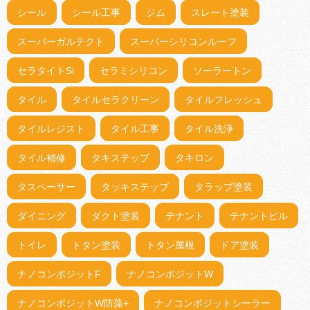
シール
シール工事
ジム
スレート塗装
スーパーガルテクト
スーパーシリコンルーフ
セラタイトSi
セラミシリコン
ソーラートン
タイル
タイルセラクリーン
タイルフレッシュ
タイルレジスト
タイル工事
タイル洗浄
タイル補修
タキステップ
タキロン
タスペーサー
タッキステップ
タラップ塗装
ダイニング
ダクト塗装
テナント
テナントビル
トイレ
トタン塗装
トタン屋根
ドア塗装
ナノコンポジットF
ナノコンポジットW
ナノコンポジットW防藻+
ナノコンポジットシーラー