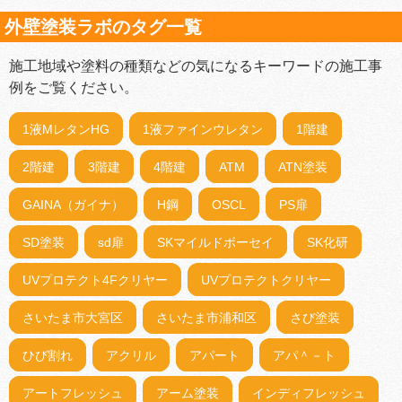
外壁塗装ラボのタグ一覧
施工地域や塗料の種類などの気になるキーワードの施工事
例をご覧ください。
1液MレタンHG
1液ファインウレタン
1階建
2階建
3階建
4階建
ATM
ATN塗装
GAINA（ガイナ）
H鋼
OSCL
PS扉
SD塗装
sd扉
SKマイルドボーセイ
SK化研
UVプロテクト4Fクリヤー
UVプロテクトクリヤー
さいたま市大宮区
さいたま市浦和区
さび塗装
ひび割れ
アクリル
アパート
アパ＾－ト
アートフレッシュ
アーム塗装
インディフレッシュ