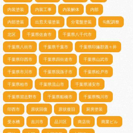
内装塗装
内装工事
内装解体
内部
内部塗装
出窓天場塗装
分電盤塗装
勾配調整
北区
千葉県佐倉市
千葉県八千代市
千葉県八街市
千葉県千葉市
千葉県印旛郡酒々井
千葉県印西市
千葉県四街道市
千葉県山武市
千葉県市川市
千葉県我孫子市
千葉県松戸市
千葉県柏市
千葉県流山市
千葉県浦安市
千葉県習志野市
千葉県船橋市
千葉県鴨川市
印西市
原状回復
原状復旧
厨房塗装
受水槽
吉川市
品川区
商店街
商業ビル