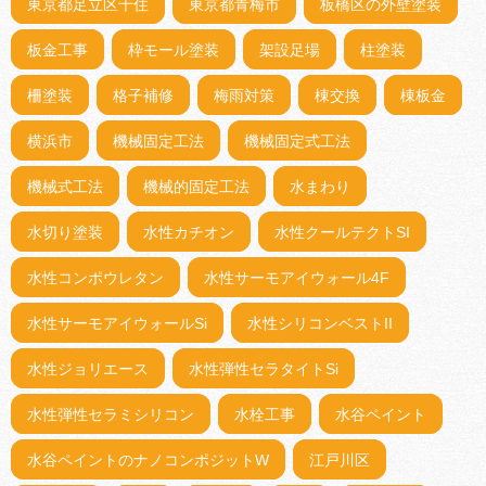
東京都足立区千住
東京都青梅市
板橋区の外壁塗装
板金工事
枠モール塗装
架設足場
柱塗装
柵塗装
格子補修
梅雨対策
棟交換
棟板金
横浜市
機械固定工法
機械固定式工法
機械式工法
機械的固定工法
水まわり
水切り塗装
水性カチオン
水性クールテクトSI
水性コンポウレタン
水性サーモアイウォール4F
水性サーモアイウォールSi
水性シリコンベストII
水性ジョリエース
水性弾性セラタイトSi
水性弾性セラミシリコン
水栓工事
水谷ペイント
水谷ペイントのナノコンポジットW
江戸川区