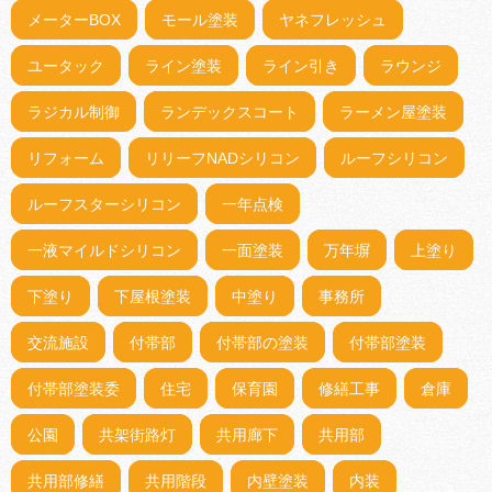
メーターBOX
モール塗装
ヤネフレッシュ
ユータック
ライン塗装
ライン引き
ラウンジ
ラジカル制御
ランデックスコート
ラーメン屋塗装
リフォーム
リリーフNADシリコン
ルーフシリコン
ルーフスターシリコン
一年点検
一液マイルドシリコン
一面塗装
万年塀
上塗り
下塗り
下屋根塗装
中塗り
事務所
交流施設
付帯部
付帯部の塗装
付帯部塗装
付帯部塗装委
住宅
保育園
修繕工事
倉庫
公園
共架街路灯
共用廊下
共用部
共用部修繕
共用階段
内壁塗装
内装