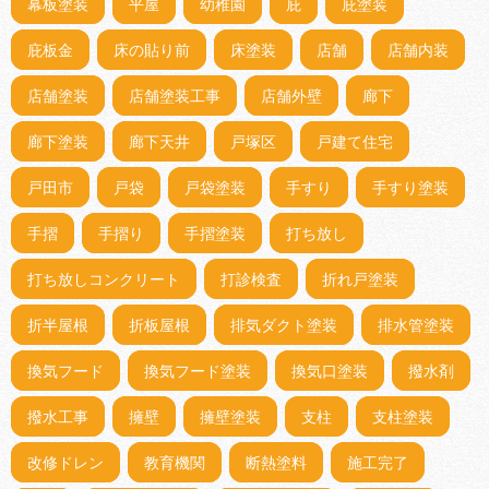
幕板塗装
平屋
幼稚園
庇
庇塗装
庇板金
床の貼り前
床塗装
店舗
店舗内装
店舗塗装
店舗塗装工事
店舗外壁
廊下
廊下塗装
廊下天井
戸塚区
戸建て住宅
戸田市
戸袋
戸袋塗装
手すり
手すり塗装
手摺
手摺り
手摺塗装
打ち放し
打ち放しコンクリート
打診検査
折れ戸塗装
折半屋根
折板屋根
排気ダクト塗装
排水管塗装
換気フード
換気フード塗装
換気口塗装
撥水剤
撥水工事
擁壁
擁壁塗装
支柱
支柱塗装
改修ドレン
教育機関
断熱塗料
施工完了