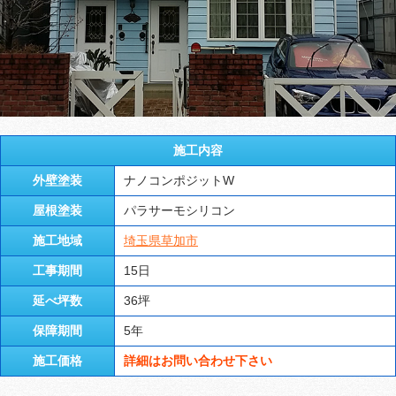
施工内容
外壁塗装
ナノコンポジットW
屋根塗装
パラサーモシリコン
施工地域
埼玉県草加市
工事期間
15日
延べ坪数
36坪
保障期間
5年
施工価格
詳細はお問い合わせ下さい