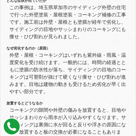
どんな症状が出ていたか
この事例は、埼玉県草加市のサイディング外壁の住宅
で行った外壁塗装・屋根塗装・コーキング補修の工事
です。施工前は外壁・屋根とも塗膜が経年で劣化し、
サイディングの目地やサッシまわりのコーキングにも
痩せ・ひび割れが見られました。
なぜ劣化するのか（原因）
外壁・屋根・コーキングはいずれも紫外線・雨風・温
度変化を受け続けます。一般的には、時間の経過とと
もに塗膜の防水性が落ち、サイディングの目地のコー
キングは可塑剤が抜けて硬くなり痩せ・ひび割れが進
みます。目地は建物の動きも受けるため劣化が早く出
やすい部分です。
放置するとどうなるか
コーキングの隙間や外壁の傷みを放置すると、目地や
サッシまわりから雨水が入り込みやすくなります。サ
イディングは裏側に水が回ると反りや浮きの原因にな
り、放置すると板の交換が必要になることもありま