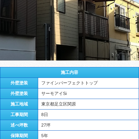
施工内容
外壁塗装
ファインパーフェクトトップ
外壁塗装
サーモアイSi
施工地域
東京都足立区関原
工事期間
8日
述べ坪数
27坪
保障期間
5年