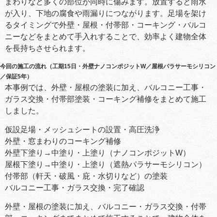
まわりなど多くの部位が同時に傷みます。放置すると雨水
が入り、下地の腐食や雨漏りにつながります。足場を架け
るタイミングで外壁・屋根・付帯部・コーキング・バルコ
ニーなどをまとめて手入れすることで、効率よく建物全体
を長持ちさせられます。
今回の施工の流れ（工期15日・外壁ナノコンポジットW／屋根パラサーモシリコン
／保証5年）
本事例では、外壁・屋根の塗装に加え、バルコニー工事・
ガラス交換・付帯部塗装・コーキング補修をまとめて施工
しました。
仮設足場・メッシュシートの設置・高圧洗浄
外壁・窓まわりのコーキング補修
外壁下塗り→中塗り・上塗り（ナノコンポジットW）
屋根下塗り→中塗り・上塗り（遮熱パラサーモシリコン）
付帯部（軒天・破風・庇・水切りなど）の塗装
バルコニー工事・ガラス交換・完了確認
外壁・屋根の塗装に加え、バルコニー・ガラス交換・付帯