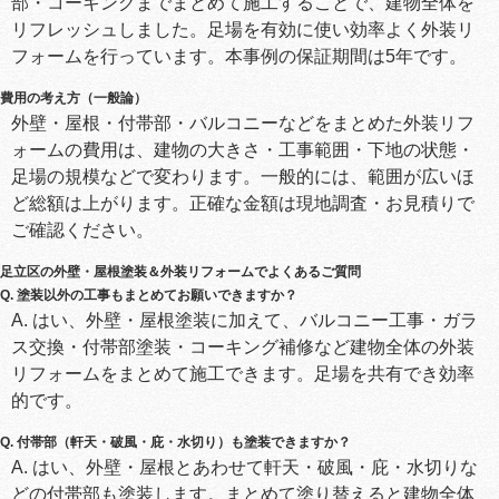
部・コーキングまでまとめて施工することで、建物全体を
リフレッシュしました。足場を有効に使い効率よく外装リ
フォームを行っています。本事例の保証期間は5年です。
費用の考え方（一般論）
外壁・屋根・付帯部・バルコニーなどをまとめた外装リフ
ォームの費用は、建物の大きさ・工事範囲・下地の状態・
足場の規模などで変わります。一般的には、範囲が広いほ
ど総額は上がります。正確な金額は現地調査・お見積りで
ご確認ください。
足立区の外壁・屋根塗装＆外装リフォームでよくあるご質問
Q. 塗装以外の工事もまとめてお願いできますか？
A. はい、外壁・屋根塗装に加えて、バルコニー工事・ガラ
ス交換・付帯部塗装・コーキング補修など建物全体の外装
リフォームをまとめて施工できます。足場を共有でき効率
的です。
Q. 付帯部（軒天・破風・庇・水切り）も塗装できますか？
A. はい、外壁・屋根とあわせて軒天・破風・庇・水切りな
どの付帯部も塗装します。まとめて塗り替えると建物全体