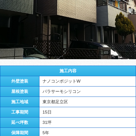
施工内容
外壁塗装
ナノコンポジットW
屋根塗装
パラサーモシリコン
施工地域
東京都足立区
工事期間
15日
延べ坪数
31坪
保障期間
5年