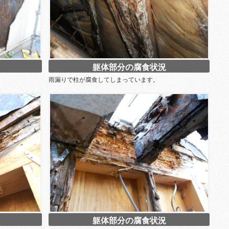
躯体部分の腐食状況
雨漏りで柱が腐食してしまっています。
躯体部分の腐食状況