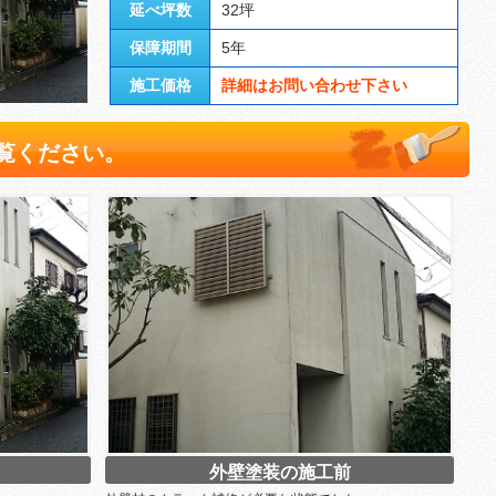
延べ坪数
32坪
保障期間
5年
施工価格
詳細はお問い合わせ下さい
覧ください。
外壁塗装の施工前