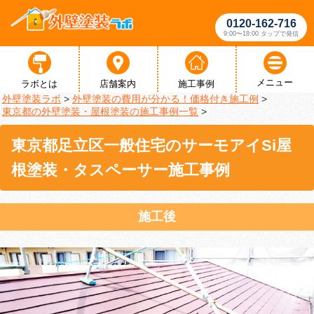
0120-162-716
9:00〜18:00 タップで発信
メニュー
ラボとは
店舗案内
施工事例
外壁塗装ラボ
>
外壁塗装の費用が分かる！価格付き施工例
>
東京都の外壁塗装・屋根塗装の施工事例一覧
>
東京都足立区一般住宅のサーモアイSi屋
根塗装・タスペーサー施工事例
施工後