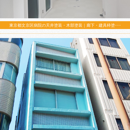
東京都文京区病院の天井塗装・木部塗装｜廊下・建具枠塗･･･