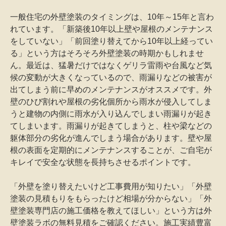
一般住宅の外壁塗装のタイミングは、10年～15年と言わ
れています。「新築後10年以上壁や屋根のメンテナンス
をしていない」「前回塗り替えてから10年以上経ってい
る」という方はそろそろ外壁塗装の時期かもしれませ
ん。最近は、猛暑だけではなくゲリラ雷雨や台風など気
候の変動が大きくなっているので、雨漏りなどの被害が
出てしまう前に早めのメンテナンスがオススメです。外
壁のひび割れや屋根の劣化個所から雨水が侵入してしま
うと建物の内側に雨水が入り込んでしまい雨漏りが起き
てしまいます。雨漏りが起きてしまうと、柱や梁などの
躯体部分の劣化が進んでしまう場合があります。壁や屋
根の表面を定期的にメンテナンスすることが、ご自宅が
キレイで安全な状態を長持ちさせるポイントです。
「外壁を塗り替えたいけど工事費用が知りたい」「外壁
塗装の見積もりをもらったけど相場が分からない」「外
壁塗装専門店の施工価格を教えてほしい」という方は外
壁塗装ラボの無料見積をご確認ください。施工実績豊富