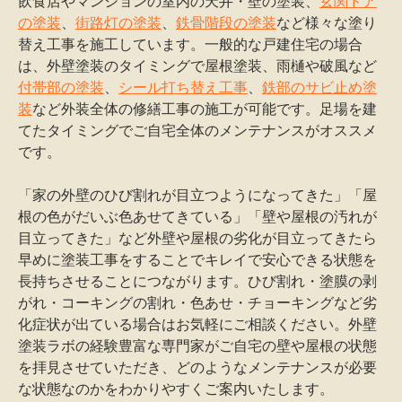
飲食店やマンションの室内の天井・壁の塗装、
玄関ドア
の塗装
、
街路灯の塗装
、
鉄骨階段の塗装
など様々な塗り
替え工事を施工しています。一般的な戸建住宅の場合
は、外壁塗装のタイミングで屋根塗装、雨樋や破風など
付帯部の塗装
、
シール打ち替え工事
、
鉄部のサビ止め塗
装
など外装全体の修繕工事の施工が可能です。足場を建
てたタイミングでご自宅全体のメンテナンスがオススメ
です。
「家の外壁のひび割れが目立つようになってきた」「屋
根の色がだいぶ色あせてきている」「壁や屋根の汚れが
目立ってきた」など外壁や屋根の劣化が目立ってきたら
早めに塗装工事をすることでキレイで安心できる状態を
長持ちさせることにつながります。ひび割れ・塗膜の剥
がれ・コーキングの割れ・色あせ・チョーキングなど劣
化症状が出ている場合はお気軽にご相談ください。外壁
塗装ラボの経験豊富な専門家がご自宅の壁や屋根の状態
を拝見させていただき、どのようなメンテナンスが必要
な状態なのかをわかりやすくご案内いたします。