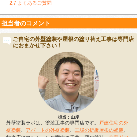
2.7
よくあるご質問
担当者のコメント
ご自宅の外壁塗装や屋根の塗り替え工事は専門店
におまかせ下さい！
担当：山岸
外壁塗装ラボは、塗装工事の専門店です。
戸建住宅の外
壁塗装
、
アパートの外壁塗装
、
工場の折板屋根の塗装
、