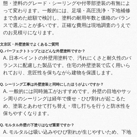
態・塗料のグレード・シーリングや付帯部塗装の有無によ
って変わります。一般的には、足場・高圧洗浄・下地補修
まで含めた総額で検討し、塗料の耐用年数と価格のバラン
スで選ぶことが多いです。正確な費用は現地調査のうえで
のお見積りになります。
文京区・外壁塗装でよくあるご質問
Q. パーフェクトトップとはどんな外壁塗料ですか？
A. 日本ペイントの外壁用塗料で、汚れにくさと耐久性のバ
ランスに配慮した製品です。住宅の外壁塗装で広く用いら
れており、意匠性を保ちながら建物を保護します。
Q. シーリング工事は外壁塗装と同時にしたほうがよいですか？
A. 一般的には同時施工がおすすめです。外壁の目地やサッ
シ周りのシーリングは経年で痩せ・ひび割れが起こるた
め、塗装とあわせて打ち替え・増し打ちを行うと防水性を
保ちやすくなります。
Q. モルタル外壁の下塗りはなぜ重要ですか？
A. モルタルは吸い込みやひび割れが生じやすいため、下地