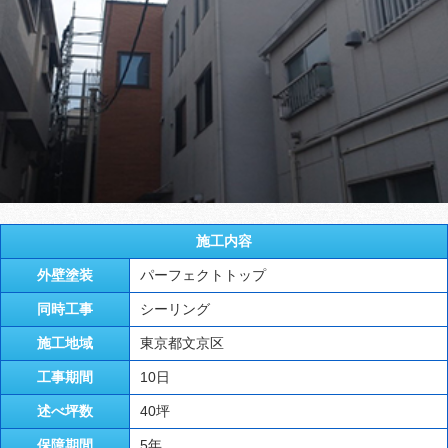
施工内容
外壁塗装
パーフェクトトップ
同時工事
シーリング
施工地域
東京都文京区
工事期間
10日
述べ坪数
40坪
保障期間
5年