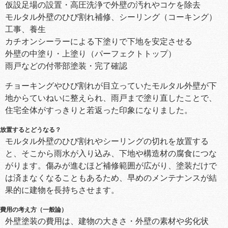
仮設足場の設置・高圧洗浄で外壁の汚れやコケを除去
モルタル外壁のひび割れ補修、シーリング（コーキング）
工事、養生
カチオンシーラーによる下塗りで下地を安定させる
外壁の中塗り・上塗り（パーフェクトトップ）
雨戸などの付帯部塗装・完了確認
チョーキングやひび割れが目立っていたモルタル外壁が下
地からていねいに整えられ、雨戸まで塗り直したことで、
住宅全体がすっきりと若返った印象になりました。
放置するとどうなる？
モルタル外壁のひび割れやシーリングの切れを放置する
と、そこから雨水が入り込み、下地や構造材の腐食につな
がります。傷みが進むほど補修範囲が広がり、塗装だけで
は済まなくなることもあるため、早めのメンテナンスが結
果的に建物を長持ちさせます。
費用の考え方（一般論）
外壁塗装の費用は、建物の大きさ・外壁の素材や劣化状