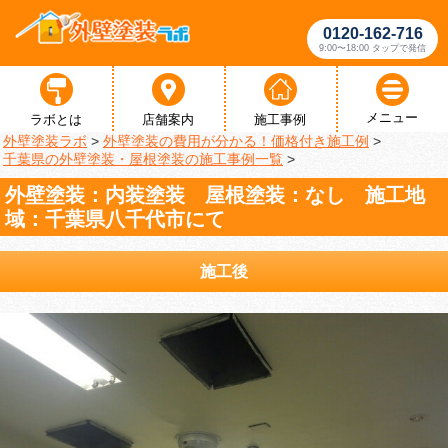
0120-162-716
9:00〜18:00 タップで発信
メニュー
ラボとは
店舗案内
施工事例
外壁塗装ラボ
>
外壁塗装の費用が分かる！価格付き施工例
>
千葉県の外壁塗装・屋根塗装の施工事例一覧
>
外壁塗装：内装塗装 屋根塗装：なし 施工地
域：千葉県八千代市にて
施工後