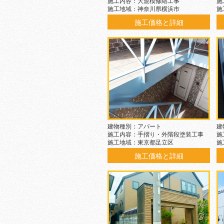
施工内容：大規模修繕工事
施
施工地域：神奈川県横浜市
施
施工価格と詳細
建物種別：アパート
建
施工内容：手摺り・外階段塗装工事
施
施工地域：東京都足立区
施
施工価格と詳細