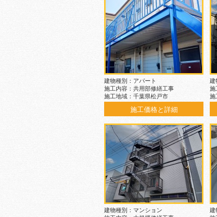
建物種別：アパート
建
施工内容：共用部修繕工事
施
施工地域：千葉県松戸市
施
施工価格と詳細
建物種別：マンション
建