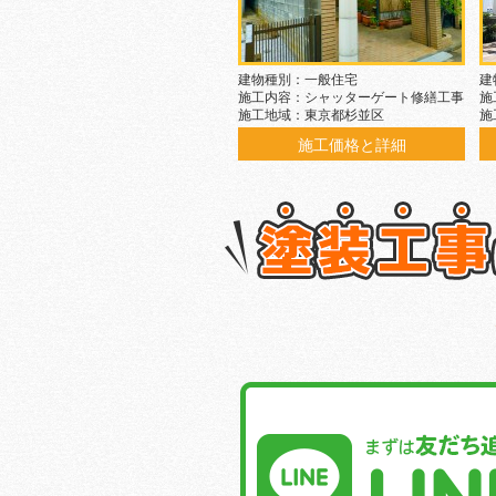
建物種別：一般住宅
建
施工内容：シャッターゲート修繕工事
施
施工地域：東京都杉並区
施
施工価格と詳細