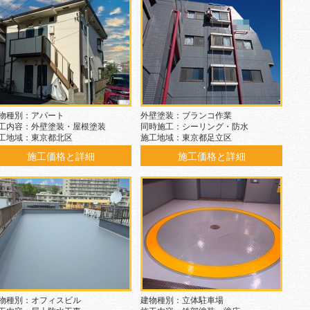
物種別：アパート
外壁塗装：ブランコ作業
工内容：外壁塗装・屋根塗装
同時施工：シーリング・防水
工地域：東京都北区
施工地域：東京都足立区
施工価格と詳細
施工価格と詳細
物種別：オフィスビル
建物種別：立体駐車場