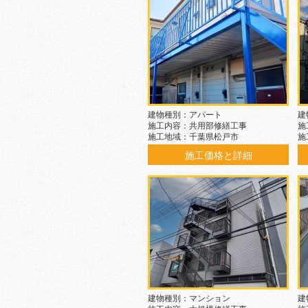
建物種別：アパート
建
施工内容：共用部修繕工事
施
施工地域：千葉県松戸市
施
施工価格と詳細
建物種別：マンション
建