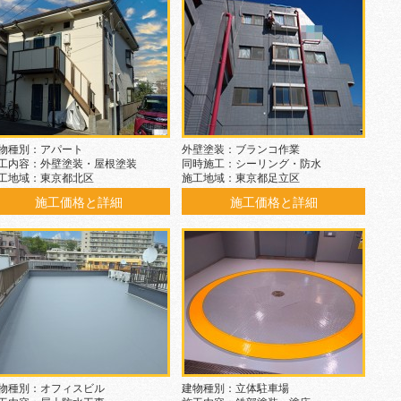
物種別：アパート
外壁塗装：ブランコ作業
工内容：外壁塗装・屋根塗装
同時施工：シーリング・防水
工地域：東京都北区
施工地域：東京都足立区
施工価格と詳細
施工価格と詳細
物種別：オフィスビル
建物種別：立体駐車場