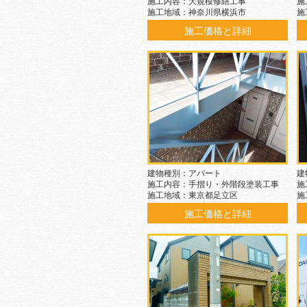
施工内容：大規模修繕工事
施
施工地域：神奈川県横浜市
施
施工価格と詳細
建物種別：アパート
建
施工内容：手摺り・外階段塗装工事
施
施工地域：東京都足立区
施
施工価格と詳細